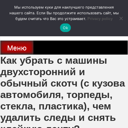
Перейти
Мы используем куки для наилучшего представления
к
содержимому
нашего сайта. Если Вы продолжите использовать сайт, мы
autodoc24.ru
будем считать что Вас это устраивает.
Privacy policy
Ok
Новости про современные автомобили и не только, новинки зарубежного
и отечественного автопрома
Меню
Как убрать с машины
двухсторонний и
обычный скотч (с кузова
автомобиля, торпеды,
стекла, пластика), чем
удалить следы и снять