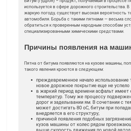
Битум (гудрон) – продукт, получаемый в процессе 
используется в сфере дорожного строительства. В
жаркую погоду, существует высокая вероятность т
автомобиля. Борьба с такими пятнами — весьма сл
обратиться к проверенным народным способам уст
специализированными химическими средствами.
Причины появления на машин
Пятна от битума появляются на кузове машины, по
такого явления кроются в следующем:
преждевременное начало использование т
новое дорожное покрытие еще не успело
в жаркий период времени асфальт имеет
температур. Тому же процессу подвержен
дорог и заделывании ям. В сочетании с т
может достигать 80 оС, битум при попада
внедряется в его структуру;
причиной появления подобных загрязнений
кузов машины от колес рядом проезжающи
выше скорость движения по новой автодо