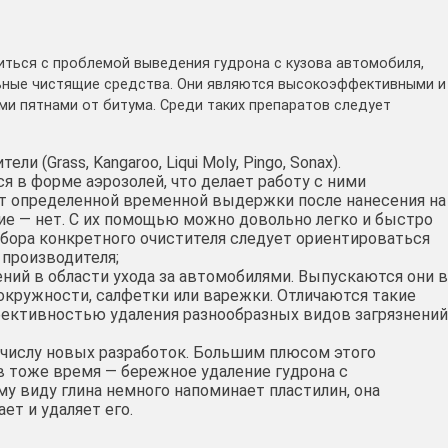
иться с проблемой выведения гудрона с кузова автомобиля,
ьные чистящие средства. Они являются высокоэффективными и
ыми пятнами от битума. Среди таких препаратов следует
 (Grass, Kangaroo, Liqui Moly, Pingo, Sonax).
 в форме аэрозолей, что делает работу с ними
т определенной временной выдержки после нанесения на
ие — нет. С их помощью можно довольно легко и быстро
бора конкретного очистителя следует ориентироваться
производителя;
ний в области ухода за автомобилями. Выпускаются они в
окружности, салфетки или варежки. Отличаются такие
ективностью удаления разнообразных видов загрязнений
к числу новых разработок. Большим плюсом этого
в тоже время — бережное удаление гудрона с
 виду глина немного напоминает пластилин, она
ет и удаляет его.