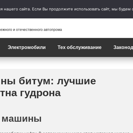
 нашего сайта. Если Вы продолжите использовать сайт, мы будем сч
бежного и отечественного автопрома
Электромобили
Тех обслуживание
Законод
ины битум: лучшие
тна гудрона
с машины