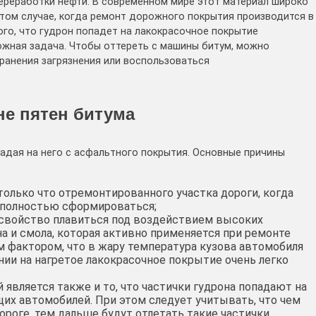
переработки нефти. В современном мире этот материал широко
 том случае, когда ремонт дорожного покрытия производится в
ого, что гудрон попадет на лакокрасочное покрытие
ожная задача. Чтобы оттереть с машины битум, можно
ранения загрязнения или воспользоваться
е пятен битума
падая на него с асфальтного покрытия. Основные причины
олько что отремонтированного участка дороги, когда
 полностью сформироваться;
 свойство плавиться под воздействием высоких
а и смола, которая активно применяется при ремонте
ем фактором, что в жару температура кузова автомобиля
нии на нагретое лакокрасочное покрытие очень легко
 является также и то, что частички гудрона попадают на
х автомобилей. При этом следует учитывать, что чем
роге, тем дальше будут отлетать такие частички.