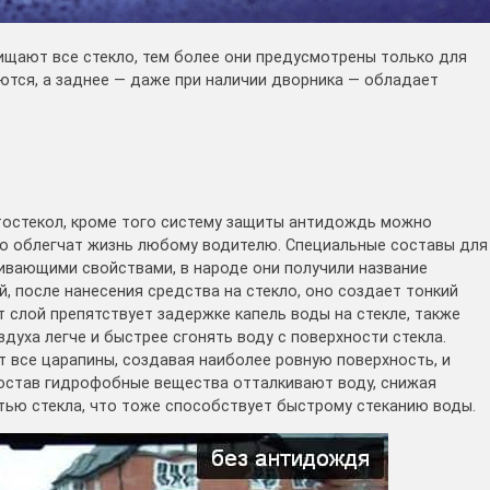
чищают все стекло, тем более они предусмотрены только для
ются, а заднее — даже при наличии дворника — обладает
остекол, кроме того систему защиты антидождь можно
но облегчат жизнь любому водителю. Специальные составы для
вающими свойствами, в народе они получили название
, после нанесения средства на стекло, оно создает тонкий
 слой препятствует задержке капель воды на стекле, также
уха легче и быстрее сгонять воду с поверхности стекла.
т все царапины, создавая наиболее ровную поверхность, и
 состав гидрофобные вещества отталкивают воду, снижая
тью стекла, что тоже способствует быстрому стеканию воды.