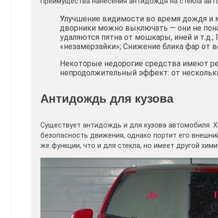
Преимущества нанесения антидождя на стекла авт
Улучшение видимости во время дождя и м
дворники можно выключать — они не пона
удаляются пятна от мошкары, иней и т.д.
«незамерзайки»; Снижение блика фар от 
Некоторые недорогие средства имеют р
непродолжительный эффект: от нескольких
Антидождь для кузова
Существует антидождь и для кузова автомобиля. Хо
безопасность движения, однако портит его внешни
же функции, что и для стекла, но имеет другой хими