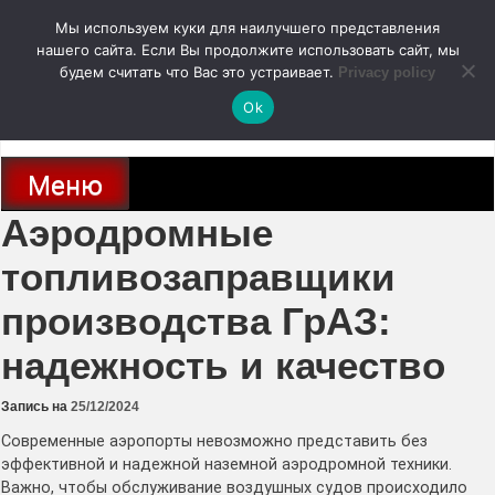
Перейти
Мы используем куки для наилучшего представления
к
содержимому
нашего сайта. Если Вы продолжите использовать сайт, мы
autodoc24.ru
будем считать что Вас это устраивает.
Privacy policy
Ok
Новости про современные автомобили и не только, новинки зарубежного
и отечественного автопрома
Меню
Аэродромные
топливозаправщики
производства ГрАЗ:
надежность и качество
Запись на
25/12/2024
Современные аэропорты невозможно представить без
эффективной и надежной наземной аэродромной техники.
Важно, чтобы обслуживание воздушных судов происходило