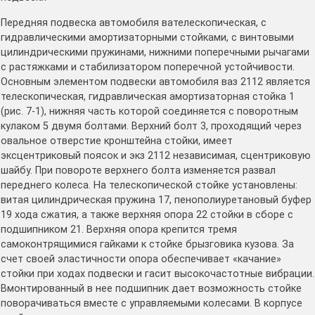
Передняя подвеска автомобиля вателескопическая, с
гидравлическими амортизаторными стойками, с винтовыми
цилиндрическими пружинами, нижними поперечными рычагами
с растяжками и стабилизатором поперечной устойчивости.
Основным элементом подвески автомобиля ваз 2112 является
телескопическая, гидравлическая амортизаторная стойка 1
(рис. 7-1), нижняя часть которой соединяется с поворотным
кулаком 5 двумя болтами. Верхний болт 3, проходящий через
овальное отверстие кронштейна стойки, имеет
эксцентриковый поясок и экз 2112 независимая, сцентриковую
шайбу. При повороте верхнего болта изменяется развал
переднего колеса. На телескопической стойке установлены:
витая цилиндрическая пружина 17, пенополиуретановый буфер
19 хода сжатия, а также верхняя опора 22 стойки в сборе с
подшипником 21. Верхняя опора крепится тремя
самоконтрящимися гайками к стойке брызговика кузова. За
счет своей эластичности опора обеспечивает «качание»
стойки при ходах подвески и гасит высокочастотные вибрации.
Вмонтированный в нее подшипник дает возможность стойке
поворачиваться вместе с управляемыми колесами. В корпусе