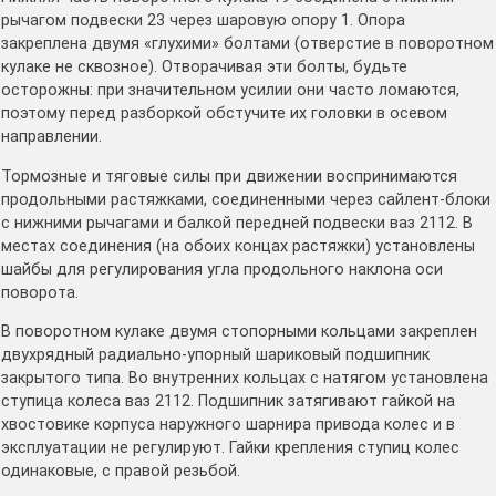
рычагом подвески 23 через шаровую опору 1. Опора
закреплена двумя «глухими» болтами (отверстие в поворотном
кулаке не сквозное). Отворачивая эти болты, будьте
осторожны: при значительном усилии они часто ломаются,
поэтому перед разборкой обстучите их головки в осевом
направлении.
Тормозные и тяговые силы при движении воспринимаются
продольными растяжками, соединенными через сайлент-блоки
с нижними рычагами и балкой передней подвески ваз 2112. В
местах соединения (на обоих концах растяжки) установлены
шайбы для регулирования угла продольного наклона оси
поворота.
В поворотном кулаке двумя стопорными кольцами закреплен
двухрядный радиально-упорный шариковый подшипник
закрытого типа. Во внутренних кольцах с натягом установлена
ступица колеса ваз 2112. Подшипник затягивают гайкой на
хвостовике корпуса наружного шарнира привода колес и в
эксплуатации не регулируют. Гайки крепления ступиц колес
одинаковые, с правой резьбой.