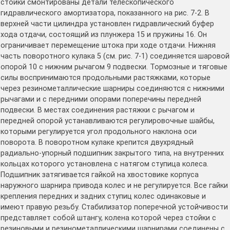
стойки смонтированы детали телескопического
гидравлического амортизатора, показанного на рис. 7-2. В
верхней части цилиндра установлен гидравлический буфер
хода отдачи, состоящий из плунжера 15 и пружины 16. Он
ограничивает перемещение штока при ходе отдачи. Нижняя
часть поворотного кулака 5 (см. рис. 7-1) соединяется шаровой
опорой 10 с нижним рычагом 9 подвески. Тормозные и тяговые
силы воспринимаются продольными растяжками, которые
через резинометаллические шарниры соединяются с нижними
рычагами и с передними опорами поперечины передней
подвески. В местах соединения растяжки с рычагом и
передней опорой устанавливаются регулировочные шайбы,
которыми регулируется угол продольного наклона оси
поворота. В поворотном кулаке крепится двухрядный
радиально-упорный подшипник закрытого типа, на внутренних
кольцах которого установлена с натягом ступица колеса.
Подшипник затягивается гайкой на хвостовике корпуса
наружного шарнира привода колес и не регулируется. Все гайки
крепления передних и задних ступиц колес одинаковые и
имеют правую резьбу. Стабилизатор поперечной устойчивости
представляет собой штангу, колена которой через стойки с
резиновыми и резинометаллическими шарнирами соединены с