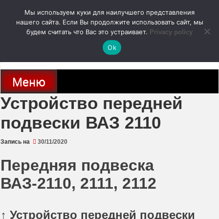
Перейти
Мы используем куки для наилучшего представления
к
содержимому
нашего сайта. Если Вы продолжите использовать сайт, мы
autodoc24.ru
будем считать что Вас это устраивает.
Privacy policy
Ok
Новости про современные автомобили и не только, новинки зарубежного
и отечественного автопрома
Меню
Устройство передней
подвески ВАЗ 2110
Запись на
30/11/2020
Передняя подвеска
ВАЗ-2110, 2111, 2112
↑ Устройство передней подвески