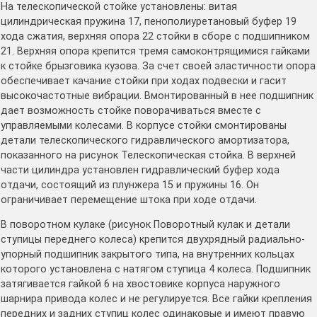
На телескопической стойке установлены: витая
цилиндрическая пружина 17, пенополиуретановый буфер 19
хода сжатия, верхняя опора 22 стойки в сборе с подшипником
21. Верхняя опора крепится тремя самоконтрящимися гайками
к стойке брызговика кузова. За счет своей эластичности опора
обеспечивает качание стойки при ходах подвески и гасит
высокочастотные вибрации. Вмонтированный в нее подшипник
дает возможность стойке поворачиваться вместе с
управляемыми колесами. В корпусе стойки смонтированы
детали телескопического гидравлического амортизатора,
показанного на рисунок Телескопическая стойка. В верхней
части цилиндра установлен гидравлический буфер хода
отдачи, состоящий из плунжера 15 и пружины 16. Он
ограничивает перемещение штока при ходе отдачи.
В поворотном кулаке (рисунок Поворотный кулак и детали
ступицы переднего колеса) крепится двухрядный радиально-
упорный подшипник закрытого типа, на внутренних кольцах
которого установлена с натягом ступица 4 колеса. Подшипник
затягивается гайкой 6 на хвостовике корпуса наружного
шарнира привода колес и не регулируется. Все гайки крепления
передних и задних ступиц колес одинаковые и имеют правую