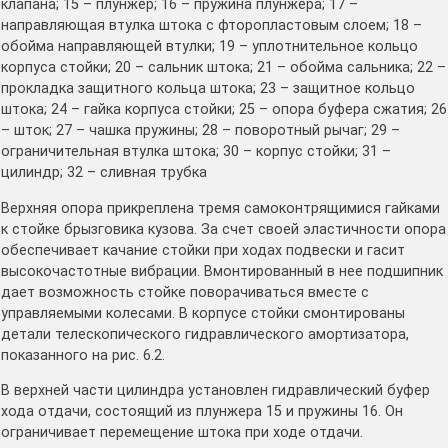
клапана; 15 – плунжер; 16 – пружина плунжера; 17 –
направляющая втулка штока с фторопластовым слоем; 18 –
обойма направляющей втулки; 19 – уплотнительное кольцо
корпуса стойки; 20 – сальник штока; 21 – обойма сальника; 22 –
прокладка защитного кольца штока; 23 – защитное кольцо
штока; 24 – гайка корпуса стойки; 25 – опора буфера сжатия; 26
– шток; 27 – чашка пружины; 28 – поворотный рычаг; 29 –
ограничительная втулка штока; 30 – корпус стойки; 31 –
цилиндр; 32 – сливная трубка
Верхняя опора прикреплена тремя самоконтрящимися гайками
к стойке брызговика кузова. За счет своей эластичности опора
обеспечивает качание стойки при ходах подвески и гасит
высокочастотные вибрации. Вмонтированный в нее подшипник
дает возможность стойке поворачиваться вместе с
управляемыми колесами. В корпусе стойки смонтированы
детали телескопического гидравлического амортизатора,
показанного на рис. 6.2.
В верхней части цилиндра установлен гидравлический буфер
хода отдачи, состоящий из плунжера 15 и пружины 16. Он
ограничивает перемещение штока при ходе отдачи.