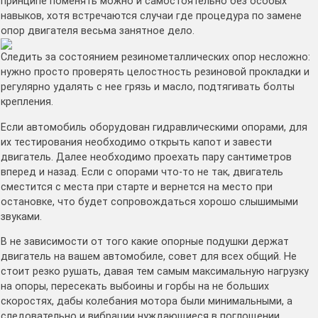
принципе поменять можно и самостоятельно без особых
навыков, хотя встречаются случаи где процедура по замене
опор двигателя весьма занятное дело.
Следить за состоянием резинометаллических опор несложно:
нужно просто проверять целостность резиновой прокладки и
регулярно удалять с нее грязь и масло, подтягивать болты
крепления.
Если автомобиль оборудован гидравлическими опорами, для
их тестирования необходимо открыть капот и завести
двигатель. Далее необходимо проехать пару сантиметров
вперед и назад. Если с опорами что-то не так, двигатель
сместится с места при старте и вернется на место при
остановке, что будет сопровождаться хорошо слышимыми
звуками.
В не зависимости от того какие опорные подушки держат
двигатель на вашем автомобиле, совет для всех общий. Не
стоит резко рушать, давая тем самым максимальную нагрузку
на опоры, пересекать выбоины и горбы на не больших
скоростях, дабы колебания мотора были минимальными, а
следовательно и вибрации нуждающиеся в поглощении