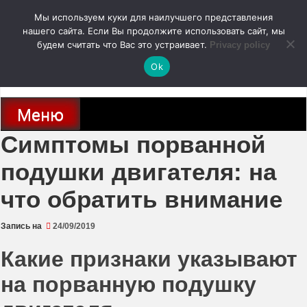
Перейти
Мы используем куки для наилучшего представления
к
содержимому
нашего сайта. Если Вы продолжите использовать сайт, мы
autodoc24.ru
будем считать что Вас это устраивает.
Privacy policy
Ok
Новости про современные автомобили и не только, новинки зарубежного
и отечественного автопрома
Меню
Симптомы порванной
подушки двигателя: на
что обратить внимание
Запись на
24/09/2019
Какие признаки указывают
на порванную подушку