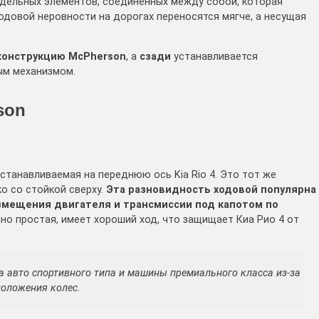
тдельных элементов, соединенных между собой, которая
одовой неровности на дорогах переносятся мягче, а несущая
конструкцию McPherson
, а
сзади
устанавливается
ым механизмом.
son
станавливаемая на переднюю ось Kia Rio 4. Это тот же
о со стойкой сверху.
Эта разновидность ходовой популярна
змещения двигателя и трансмиссии под капотом по
о простая, имеет хороший ход, что защищает Киа Рио 4 от
а авто спортивного типа и машины премиального класса из-за
оложения колес.