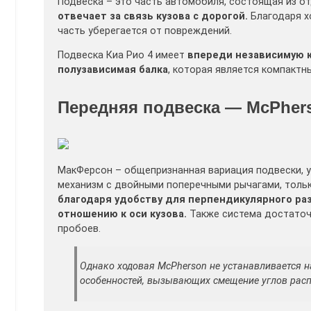
Подвеска – это часть автомобиля, состоящая из о
отвечает за связь кузова с дорогой.
Благодаря х
часть уберегается от повреждений.
Подвеска Киа Рио 4 имеет
впереди независимую 
полузависимая балка
, которая является компактн
Передняя подвеска — McPher
МакФерсон – общепризнанная вариация подвески, у
механизм с двойными поперечными рычагами, тольк
благодаря удобству для перпендикулярного ра
отношению к оси кузова.
Также система достаточн
пробоев.
Однако ходовая McPherson не устанавливается н
особенностей, вызывающих смещение углов расп