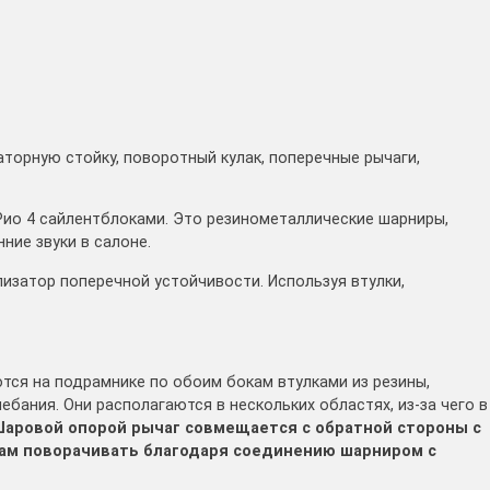
торную стойку, поворотный кулак, поперечные рычаги,
Рио 4 сайлентблоками. Это резинометаллические шарниры,
ие звуки в салоне.
лизатор поперечной устойчивости. Используя втулки,
тся на подрамнике по обоим бокам втулками из резины,
ания. Они располагаются в нескольких областях, из-за чего в
аровой опорой рычаг совмещается с обратной стороны с
сам поворачивать благодаря соединению шарниром с