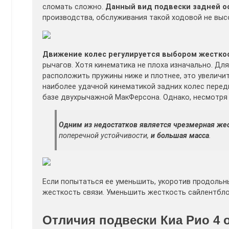
сломать сложно.
Данный вид подвески задней ос
производства, обслуживания такой ходовой не высо
Движение колес регулируется выбором жесткос
рычагов. Хотя кинематика не плоха изначально. Дл
расположить пружины ниже и плотнее, это увеличи
наиболее удачной кинематикой задних колес пере
базе двухрычажной МакФерсона. Однако, несмотря 
Одним из недостатков является чрезмерная же
поперечной устойчивости,
и большая масса
.
Если попытаться ее уменьшить, укоротив продольны
жесткость связи. Уменьшить жесткость сайлентблок
Отличия подвески Киа Рио 4 