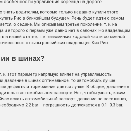
м особенности управления корейца на дороге.
о знать водителям, которые только недавно купили этого
покупать Рио в ближайшем будущем. Речь будет идти о самом
ется, о седане. Мы описываем третье поколение, т. к. на
а и второго с первым уже давно нет в салонах. Но владельцам
ь в нашей статье, т. к. «изюминки» ходовой части со сменой
очисленные отзывы российских владельцев Киа Рио.
нии в шинах?
т. к. этот параметр напрямую влияет на управляемость
ли давление в шинах оптимальное, то автомобиль лучше
чие дефекты и торможение дается лучше. В общем, давление в
одитель в автомобильном паспорте. Нет, чтобы узнать, каким
йчас искать автомобильный паспорт: давление во всех шинах,
еобходимо 2.2 bar – погрешность допускается в 0.1–0.3 bar.
.