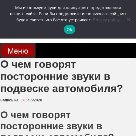
Перейти
Мы используем куки для наилучшего представления
к
содержимому
нашего сайта. Если Вы продолжите использовать сайт, мы
autodoc24.ru
будем считать что Вас это устраивает.
Privacy policy
Ok
Новости про современные автомобили и не только, новинки зарубежного
и отечественного автопрома
Меню
О чем говорят
посторонние звуки в
подвеске автомобиля?
Запись на
03/05/2020
О чем говорят
посторонние звуки в