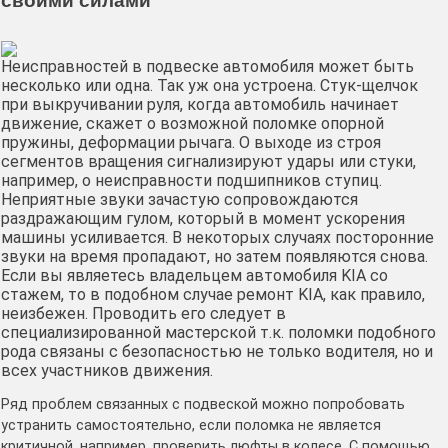
своими силами
Неисправностей в подвеске автомобиля может быть
несколько или одна. Так уж она устроена. Стук-щелчок
при выкручивании руля, когда автомобиль начинает
движение, скажет о возможной поломке опорной
пружины, деформации рычага. О выходе из строя
сегментов вращения сигнализируют удары или стуки,
например, о неисправности подшипников ступиц.
Неприятные звуки зачастую сопровождаются
раздражающим гулом, который в момент ускорения
машины усиливается. В некоторых случаях посторонние
звуки на время пропадают, но затем появляются снова.
Если вы являетесь владельцем автомобиля KIA со
стажем, то в подобном случае ремонт KIA, как правило,
неизбежен. Проводить его следует в
специализированной мастерской т.к. поломки подобного
рода связаны с безопасностью не только водителя, но и
всех участников движения.
Ряд проблем связанных с подвеской можно попробовать
устранить самостоятельно, если поломка не является
критичной, например, проверить люфты в колесе. С помощью