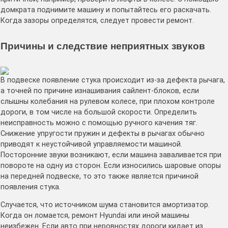
домкрата поднимите машину и попытайтесь его раскачать.
Когда зазоры определятся, следует провести ремонт.
Причины и следствие неприятных звуков
В подвеске появление стука происходит из-за дефекта рычага,
а точней по причине изнашивания сайлент-блоков, если
слышны колебания на рулевом колесе, при плохом контроле
дороги, в том числе на большой скорости. Определить
неисправность можно с помощью ручного качения тяг.
Снижение упругости пружин и дефекты в рычагах обычно
приводят к неустойчивой управляемости машиной.
Посторонние звуки возникают, если машина заваливается при
повороте на одну из сторон. Если износились шаровые опоры
на передней подвеске, то это также является причиной
появления стука.
Случается, что источником шума становится амортизатор.
Когда он ломается, ремонт Hyundai или иной машины
неизбежен. Если авто при неровностях дороги кидает из