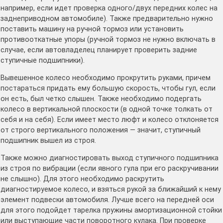
например, если идет проверка одного/двух передних колес на
заднеприводном автомобиле). Также предварительно нужно
поставить машину на ручной тормоз или установить
противооткатные упоры (ручной тормоз не нужно включать в
случае, если автовладелец планирует проверить задние
ступичные подшипники).
Вывешенное колесо необходимо прокрутить руками, причем
постараться придать ему большую скорость, чтобы гул, если
он есть, был четко слышен. Также необходимо подергать
колесо в вертикальной плоскости (в одной точке толкать от
себя и на себя). Если имеет место люфт и колесо отклоняется
от строго вертикального положения — значит, ступичный
подшипник вышел из строя.
Также можно диагностировать выход ступичного подшипника
из строя по вибрации (если явного гула при его раскручивании
не слышно). Для этого необходимо раскрутить
диагностируемое колесо, и взяться рукой за ближайший к нему
элемент подвески автомобиля. Лучше всего на передней оси
для этого подойдет тарелка пружины амортизационной стойки
или выступающие части поворотного кулака. При проверке