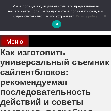
Перейти
Мы используем куки для наилучшего представления
к
содержимому
нашего сайта. Если Вы продолжите использовать сайт, мы
autodoc24.ru
будем считать что Вас это устраивает.
Privacy policy
Ok
Новости про современные автомобили и не только, новинки зарубежного
и отечественного автопрома
Меню
Как изготовить
универсальный съемник
сайлентблоков:
рекомендуемая
последовательность
действий и советы