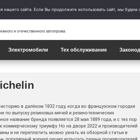
 нашего сайта. Если Вы продолжите использовать сайт, мы будем сч
бежного и отечественного автопрома
Электромобили
Тех обслуживание
Законод
chelin
 историю в далёком 1832 году, когда во французском городке
 по выпуску резиновых мячей и резинотехнических
ое название бренда появляется 28 мая 1889 года, и с тех пор
к коммерческому триумфу. Но на дворе 2022 и производителей
шины и не переплатить можно узнать из обзорной статьи в
ем
, популярный журнал решил испытать разных производителей