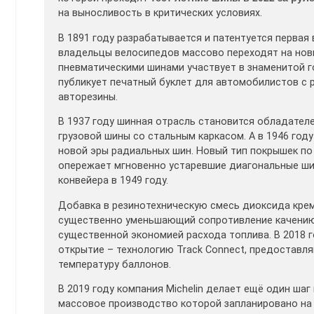
на выносливость в критических условиях.
В 1891 году разрабатывается и патентуется первая
владельцы велосипедов массово переходят на нов
пневматическими шинами участвует в знаменитой г
публикует печатный буклет для автомобилистов с
авторезины.
В 1937 году шинная отрасль становится обладател
грузовой шины со стальным каркасом. А в 1946 год
новой эры радиальных шин. Новый тип покрышек по
опережает мгновенно устаревшие диагональные шины
конвейера в 1949 году.
Добавка в резинотехническую смесь диоксида кре
существенно уменьшающий сопротивление качению. 
существенной экономией расхода топлива. В 2018 
открытие – технологию Track Connect, предостав
температуру баллонов.
В 2019 году компания Michelin делает ещё один ша
массовое производство которой запланировано на 2