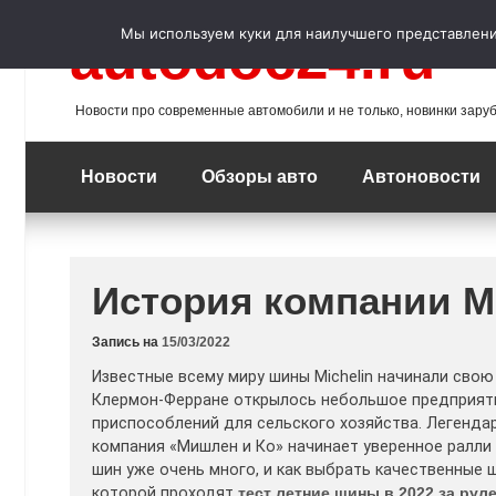
Перейти
к
Мы используем куки для наилучшего представления
autodoc24.ru
содержимому
Новости про современные автомобили и не только, новинки зару
Новости
Обзоры авто
Автоновости
История компании Mi
Запись на
15/03/2022
Известные всему миру шины Michelin начинали свою
Клермон-Ферране открылось небольшое предприятие
приспособлений для сельского хозяйства. Легендарн
компания «Мишлен и Ко» начинает уверенное ралли 
шин уже очень много, и как выбрать качественные 
которой проходят
тест летние шины в 2022 за рул