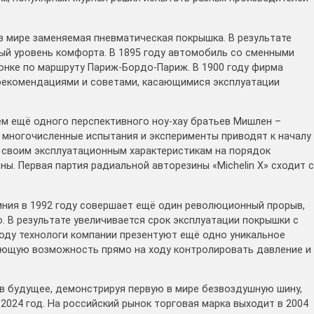
 в мире заменяемая пневматическая покрышка. В результате
ый уровень комфорта. В 1895 году автомобиль со сменными
онке по маршруту Париж-Бордо-Париж. В 1900 году фирма
 рекомендациями и советами, касающимися эксплуатации
ем ещё одного перспективного ноу-хау братьев Мишлен –
у многочисленные испытания и эксперименты приводят к началу
 своим эксплуатационным характеристикам на порядок
. Первая партия радиальной авторезины «Michelin X» сходит с
мния в 1992 году совершает ещё один революционный прорыв,
В результате увеличивается срок эксплуатации покрышки с
году технологи компании презентуют ещё одно уникальное
ляющую возможность прямо на ходу контролировать давление и
г в будущее, демонстрируя первую в мире безвоздушную шину,
024 год. На российский рынок торговая марка выходит в 2004