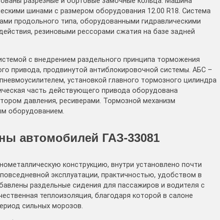
ированы разрезные и бортовые замочные кольца. Машина
ескими шинами с размером оборудования 12.00 R18. Система
ами продольного типа, оборудованными гидравлическими
действия, резиновыми рессорами сжатия на базе задней
истемой с внедрением раздельного принципа торможения
го привода, продвинутой антиблокировочной системы. АБС –
 пневмоусилителем, установкой главного тормозного цилиндра
тическая часть действующего привода оборудована
тором давления, ресиверами. Тормозной механизм
ым оборудованием.
ны автомобилей ГАЗ-33081
нометаллическую конструкцию, внутри установлено почти
 повседневной эксплуатации, практичностью, удобством в
бавлены раздельные сидения для пассажиров и водителя с
чественная теплоизоляция, благодаря которой в салоне
ериод сильных морозов.