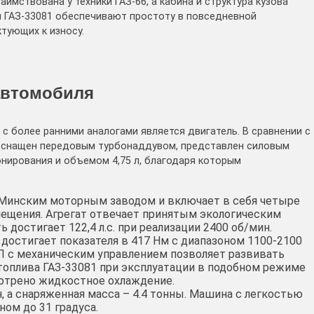
аимствована у техники ГАЗ-66, а кабина и структура кузова
ки ГАЗ-33081 обеспечивают простоту в повседневной
тующих к износу.
автомобиля
с более ранними аналогами является двигатель. В сравнении с
 оснащен передовым турбонаддувом, представлен силовым
нирования и объемом 4,75 л, благодаря которым
 Минским моторным заводом и включает в себя четыре
ещения. Агрегат отвечает принятым экологическим
 достигает 122,4 л.с. при реализации 2400 об/мин.
достигает показателя в 417 Нм с диапазоном 1100-2100
П с механическим управлением позволяет развивать
 топлива ГАЗ-33081 при эксплуатации в подобном режиме
мотрено жидкостное охлаждение.
н, а снаряженная масса – 4.4 тонны. Машина с легкостью
ом до 31 градуса.