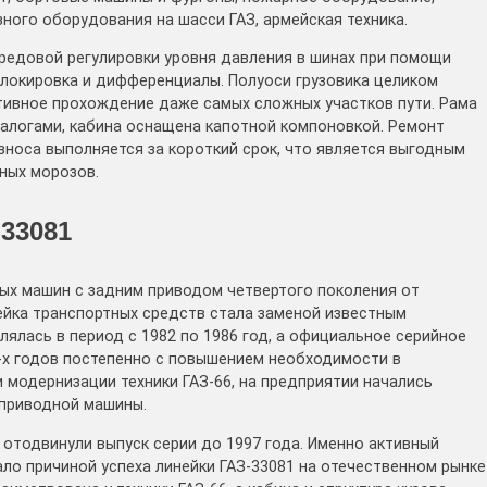
ного оборудования на шасси ГАЗ, армейская техника.
редовой регулировки уровня давления в шинах при помощи
блокировка и дифференциалы. Полуоси грузовика целиком
тивное прохождение даже самых сложных участков пути. Рама
налогами, кабина оснащена капотной компоновкой. Ремонт
зноса выполняется за короткий срок, что является выгодным
ных морозов.
33081
ых машин с задним приводом четвертого поколения от
ейка транспортных средств стала заменой известным
лялась в период с 1982 по 1986 год, а официальное серийное
0-х годов постепенно с повышением необходимости в
 модернизации техники ГАЗ-66, на предприятии начались
оприводной машины.
 отодвинули выпуск серии до 1997 года. Именно активный
тало причиной успеха линейки ГАЗ-33081 на отечественном рынке