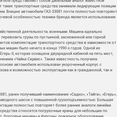
дителя представляют собой дизельный аналог известной
ет такие транспортные средства занимали лидирующие позиции
ем. Внешне автомобили ГАЗ-33081 почти полностью повторяют
лючевой особенностью техники бренда является использование
зяйственной деятельности, военными. Машина идеально
 перевозить грузы по пустынной, заснеженной или горной
антов комплектации транспортного средства в зависимости от
ых машин было начато в конце 1990-х годов. Одной из
Егерь-II, которая оснащена двухрядной кабиной на пять мест,
ением «Чайка-Сервис». Также известность получила
 основе автомобиля использован укороченный корпус с
ова и возможностью эксплуатации как в гражданской, так и
081, ранее получивший наименование «Садко», «Тайга», «Егерь»,
приводного шасси с повышенной грузоподъемностью. Большая
ектации полностью повторяет более ранние аналоги линейки
 средства относятся погрузочные краны для небольших по
т, бортовые машины и фургоны, пожарное оборудование,