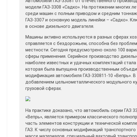
Автомобили ГАЗ-33081 от отечественного произво
модели ГАЗ-3308 «Садко». На протяжении многих л
среди машин с полным приводом и средним тоннаж
ГАЗ-3307 и основную модель линейки – «Садко». К
в основе дизельного двигателя.
Машины активно используются в разных сферах хо
справляется с бездорожьем, способна без проблем
местности. Сегодня предусмотрено около 100 вари
сферы применения. Серийное производство дизельн
наиболее известных и удачных комплектаций стала 
которая была выпущена производственным объедин
модификация автомобиля ГАЗ-330811-10 «Вепрь». В
добавлением цельнометаллического модульного куз
грузовой сферах.
На практике доказано, что автомобиль серии ГАЗ 33
«Вепрь», является примером классического полно
часть элементов конструкции и технической компл
ГАЗ. К числу основных модификаций транспортного
массе материалов, специальный вахтовый транспор