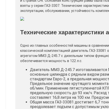
и странах СНГ. Основная конструкция рамы была поз
взяты у серии ГАЗ-3307. Технические характеристи
эксплуатации, обслуживании, устойчивость комплек
Технические характеристики 
Одно из главных особенностей машины в сравнении 
классической комплектацией двигатель ГАЗ-33081
агрегатом ММЗ Д-245.7 с дизельным типом функцио
обеспечивается мощность в 122 л.с.
Двигатель ММЗ Д-245.7 изготавливается
основные цилиндра с рядным видом разм
стандартам Евро-2, а предельная мощность
Предельное значение крутящего момента 
об/мин. Применение пятиступенчатой КП
предельную скорость до 93 км/ч. Расход
составляет 16,8 литра на 100 км. Предус
Общая масса ГАЗ-33081 достигает 6,7 тон
преодолевает подъем с допустимым уклон