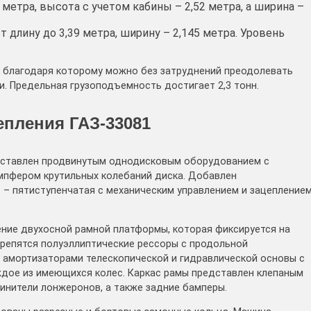
метра, высота с учетом кабины – 2,52 метра, а ширина –
 длину до 3,39 метра, ширину – 2,145 метра. Уровень
, благодаря которому можно без затруднений преодолевать
и. Предельная грузоподъемность достигает 2,3 тонн.
епления ГАЗ-33081
дставлен продвинутым однодисковым оборудованием с
мпфером крутильных колебаний диска. Добавлен
1 – пятиступенчатая с механическим управлением и зацепление
ние двухосной рамной платформы, которая фиксируется на
крепятся полуэллиптические рессоры с продольной
 амортизаторами телескопической и гидравлической основы с
дое из имеющихся колес. Каркас рамы представлен клепаным
инители лонжеронов, а также задние бамперы.