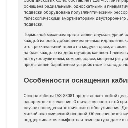
Обод дисковых колес составляет 228Г-457, интегр
оснащена радиальными, односкатными и пневматич
подвески оборудована полуэллиптическими рессор
телескопическими амортизаторами двустороннего 
подвески.
Тормозной механизм представлен двухконтурной с
каждой из осей, добавлением пневмогидравлическо
это трехканальный агрегат с модулятором, а также
на базе каждого из действующих каналов. Пневма
воздухоосушителем, компрессором, мощным регуля
представлен барабанным устройством с колодочн
Особенности оснащения каби
Основа кабины ГАЗ-33081 представляет собой цель
панорамное остекление. Отличается простотой при
случае проведения технического обслуживания. До
мягкой анатомической основой. Обеспечивается ка
поддерживается комфортная температура даже в п