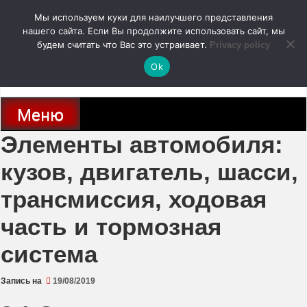
Перейти
Мы используем куки для наилучшего представления
к
содержимому
нашего сайта. Если Вы продолжите использовать сайт, мы
autodoc24.ru
будем считать что Вас это устраивает.
Privacy policy
Ok
Новости про современные автомобили и не только, новинки зарубежного
и отечественного автопрома
Меню
Элементы автомобиля:
кузов, двигатель, шасси,
трансмиссия, ходовая
часть и тормозная
система
Запись на
19/08/2019