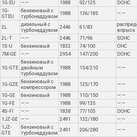
1G-EU
—:—
1988
92/125
DOHC
1G-
бензиновый с
1988
136/185
—:—
GTEU
турбонаддувом
дизельный с
распред
2L
2446
61/83
турбонаддувом
впрыск
2L-T
—:—
2446
71/96
SOHC
1S-U
бензиновый
1832
74/100
OHC
7M-GE
—:—
2954
147/200
DOHC
бензиновый с
1G-GTE
двойным
1988
154/210
—:—
турбонаддувом
бензиновый с
1G-GZE
1988
125/170
—:—
компрессором
1G-GE
бензиновый
1988
110/150
—:—
1G-FE
—:—
1988
99/135
—:—
4S-FI
—:—
1838
77/105
DOHC
1JZ-GE
—:—
2491
132/180
—:—
1JZ-
бензиновый с
2491
206/280
—:—
GTE
турбонаддувом