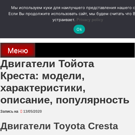
Перейти
Мы используем куки для наилучшего представления нашего с
к
содержимому
Если Вы продолжите использовать сайт, мы будем считать что В
autodoc24.ru
устраивает.
Privacy policy
Ok
Новости про современные автомобили и не только, новинки зарубежного
и отечественного автопрома
Меню
Двигатели Тойота
Креста: модели,
характеристики,
описание, популярность
Запись на
13/05/2020
Двигатели Toyota Cresta