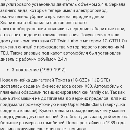
двухлитрового установили двигатель объёмом 2,4 л. Зеркала
заднего вида, которые теперь имели электропривод,
окончательно убрали с крыльев на передние двери.
Значительно обновился состав светового
электрооборудования: появились передние габаритные огни,
авто-свет, подсветка замка зажигания. Покупателям стала
доступна комплектация GT Twin-turbo с мотором 1G-GTEU. Он
заменил снятый с производства мотор первого поколения M-
TEU. Также впервые под капот автомобиля был установлен
дизель с рабочим объёмом 2,4 л.
3 поколение (1989-1992).
Новая линейка двигателей Тойота (1G-GZE и 1JZ-GTE)
досталась седанам бизнес-класса серии X80. Автомобиль с
плавными обводами позиционировался как family car. Так как
цена этих машин не дотягивала до верхних пределов, для них
придумали промежуточную нишу Upper Midle Class («верхушка
среднего класса»). Кузов сделали гораздо шире, чем у машин
предыдущих двух поколений. Это была дань западной моде на
большие размеры автомобилей. После рестайлинга 1989 года
машина получила ещё один пакет новинок: