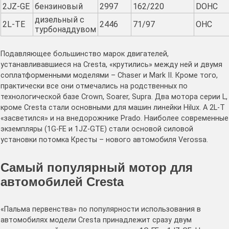
2JZ-GE
бензиновый
2997
162/220
DOHC
дизельный с
2L-TE
2446
71/97
OHC
турбонаддувом
Подавляющее большинство марок двигателей,
устанавливавшиеся на Cresta, «крутились» между ней и двумя
соплатформенными моделями – Chaser и Mark II. Кроме того,
практически все они отмечались на родственных по
технологической базе Crown, Soarer, Supra. Два мотора серии L,
кроме Cresta стали основными для машин линейки Hilux. А 2L-T
«засветился» и на внедорожнике Prado. Наиболее современные
экземпляры (1G-FE и 1JZ-GTE) стали основой силовой
установки потомка Кресты – нового автомобиля Verossa.
Самый популярный мотор для
автомобилей Cresta
«Пальма первенства» по популярности использования в
автомобилях модели Cresta принадлежит сразу двум