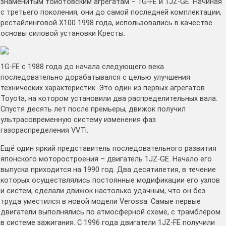
знаменитым тойотовским агрегатам – 1G-FE и 1JZ-GE. Начиная
с третьего поколения, они до самой последней комплектации,
рестайлинговой X100 1998 года, использовались в качестве
основы силовой установки Кресты.
1G-FE c 1988 года до начала следующего века
последовательно дорабатывался с целью улучшения
технических характеристик. Это один из первых агрегатов
Toyota, на котором установили два распределительных вала.
Спустя десять лет после премьеры, движок получил
ультрасовременную систему изменения фаз
газораспределения VVTi.
Ещё один яркий представитель последовательного развития
японского моторостроения – двигатель 1JZ-GE. Начало его
выпуска приходится на 1990 год. Два десятилетия, в течение
которых осуществлялись постоянные модификации его узлов
и систем, сделали движок настолько удачным, что он без
труда уместился в новой модели Verossa. Самые первые
двигатели выполнялись по атмосферной схеме, с трамблёром
в системе зажигания. С 1996 года двигатели 1JZ-FE получили