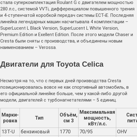
стала суперкомплектация Roulant G с двигателем мощностью
280 л.с., системой VVTi, дифференциалом повышенного трения
и 4-ступенчатой коробкой передач системы ECT-iE. Последняя
линейка легендарных машин насчитывала 4 комплектации –
SuperLucent L Black Version, SuperLucent L White Version,
Premium Edition и Exellent Edition. После этого модели Chaser и
Cresta были сняты с производства, и объединены новым
наименованием – Verossa.
Двигатели для Toyota Celica
Несмотря на то, что с первых дней производства Cresta
позиционировалась вовсе не как спортивный автомобиль, в
его официальной линейке больше, чем у какой-либо другой
модели, двигателей с турбонагнетателями – 5 единиц.
Максимальная
Марки-
Объём,
Сис
Тип
мощность,
ровка
см 3
пит
кВт/л.с.
13T-U
бензиновый
1770
70/95
OHV