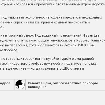
электрички» относятся к премиуму и стоят минимум втрое дороже
о подчеркивать экологичность: охрана парков или пешеходных
еленный спрос «на югах», причем крупные пансионаты и
ть.
 на вторичный рынок. Подержанный праворульный Nissan Leaf
идирует в статистике продаж электрокаров в России. Новизно
ю не переломит, хотя и обещает пять лет или 150 000 км
е пробеге.
не готов: как говорится, не путайте туризм с эмиграцией.
игают индустрию с инфраструктурой. Я подтянусь попозже,
ить ещё честнее — когда ссаживать с ДВС ­станут в
бодрое
Высокая цена, энергозатратные приборы
освещения