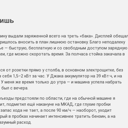
оишь
ину выдали заряженной всего на треть «бака». Дисплей обеща
 Пришлось вносить в план лишнюю остановку. Благо неподалеку
ье — быструю, бесплатную и со свободным доступом зарядную
еи, где можно скоротать время. За полчаса стойка закачала в
я от розетки прямо у столба, в основном электрощитке, без
себя 1,5–2 кВт за час. У Джака аккумулятор на 39 кВт·ч, и на
 У меня же время только до утра — и машина успела набрать
 был с вечера.
азъезды предстояли по области, где на обычной машине я
ит, подметил ещё накануне на МКАД, где глухие пробки
апас хода не тает, а после 90 км/ч — наоборот, уходит
ый в пробках начинает интенсивнее тратить бензин, а на
азумный расход.