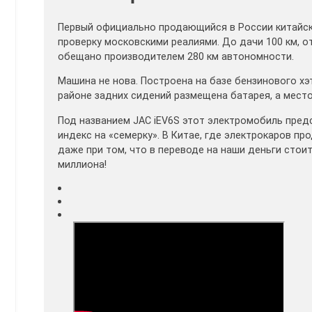
Первый официально продающийся в России китайски
проверку московскими реалиями. До дачи 100 км, о
обещано производителем 280 км автономности.
Машина не нова. Построена на базе бензинового хэт
районе задних сидений размещена батарея, а мест
Под названием JAC iEV6S этот электромобиль предс
индекс на «семерку». В Китае, где электрокаров п
даже при том, что в переводе на наши деньги стои
миллиона!