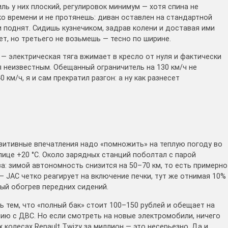
ль у них плоский, регулировок минимум — хотя спина не
ко времени и не протянешь: диван оставлен на стандартной
и поднят. Сидишь кузнечиком, задрав колени и доставая ими
ет, но третьего не возьмешь — тесно по ширине.
 — электрическая тяга вжимает в кресло от нуля и фактически
 неизвестным. Обещанный ограничитель на 130 км/ч не
 км/ч, я и сам прекратил разгон: а ну как разнесет
зитивные впечатления надо «помножить» на теплую погоду во
улице +20 °C. Около зарядных станций поболтал с парой
за: зимой автономность снизится на 50–70 км, то есть примерно
— JAC четко реагирует на включение печки, тут же отнимая 10%
ный обогрев передних сидений.
ь тем, что «полный бак» стоит 100–150 рублей и обещает на
ю с ДВС. Но если смотреть на новые электромобили, ничего
колесах Renault Twizy за миллион — это несерьезно. Да и,