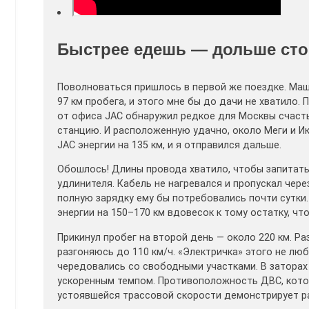
Быстрее едешь — дольше ст
Поволноваться пришлось в первой же поездке. Маш
97 км пробега, и этого мне бы до дачи не хватило.
от офиса JAC обнаружил редкое для Москвы счаст
станцию. И расположенную удачно, около Меги и Ик
JAC энергии на 135 км, и я отправился дальше.
Обошлось! Длины провода хватило, чтобы запитатьс
удлинителя. Кабель не нагревался и пропускал через 
полную зарядку ему бы потребовались почти сутки.
энергии на 150–170 км вдовесок к тому остатку, что
Прикинул пробег на второй день — около 220 км. Р
разгоняюсь до 110 км/ч. «Электричка» этого не люб
чередовались со свободными участками. В заторах з
ускоренным темпом. Противоположность ДВС, котор
устоявшейся трассовой скорости демонстрирует р