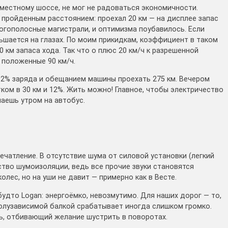
 местному шоссе, не мог не радоваться экономичности.
 пройденным расстоянием: проехал 20 км — на дисплее запас
ногополосные магистрали, и оптимизма поубавилось. Если
шается на глазах. По моим прикидкам, коэффициент в таком
0 км запаса хода. Так что о плюс 20 км/ч к разрешенной
 положенные 90 км/ч.
 92% заряда и обещанием машины проехать 275 км. Вечером
ком в 30 км и 12%. Жить можно! Главное, чтобы электричество
паешь утром на автобус.
чатление. В отсутствие шума от силовой установки (легкий
ство шумоизоляции, ведь все прочие звуки становятся
лес, но на уши не давит — примерно как в Весте.
будто Logan: энергоёмко, невозмутимо. Для наших дорог — то,
полузависимой балкой срабатывает иногда слишком громко.
ь, отбивающий желание шустрить в поворотах.