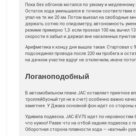
Пока без обгонов мотался по узкому и медленному
Остаток хода уменьшался в точном соответствии с
упал на те же 20 км. Потом выехал на свободные м
держать сотню по спидометру, автономность умень
режиме примерно 1,3: если проехал 100 км, вычел 13
скорости я забыл и держал вне населенных пунктов
Арифметика к концу дня вышла такая. Стартовал с
подсоединял провода после 220 км пробега и остат
на дачном участке вдруг не отключили, иначе пото
Логаноподобный
В автомобильном плане JAC оставляет приятное впе
троллейбусный гул не в счет) особенно важно каче
заметнее. У Джака основной фон идет со стороны ко
Удивила подвеска. JAC iEV7S идет по неровностям 
что нужно! Разве что на отбой задняя подвеска с 
Оборотная сторона плавности хода — «ватный» рул