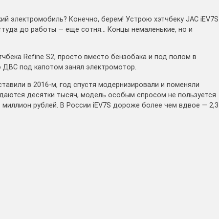
й электромобиль? Конечно, берем! Устрою хэтчбеку JAC iEV7S
ттуда до работы — еще сотня… Концы немаленькие, но и
чбека Refine S2, просто вместо бензобака и под полом в
о ДВС под капотом занял электромотор.
тавили в 2016‑м, год спустя модернизировали и поменяли
родаются десятки тысяч, модель особым спросом не пользуется
т миллион рублей. В России iEV7S дороже более чем вдвое — 2,3