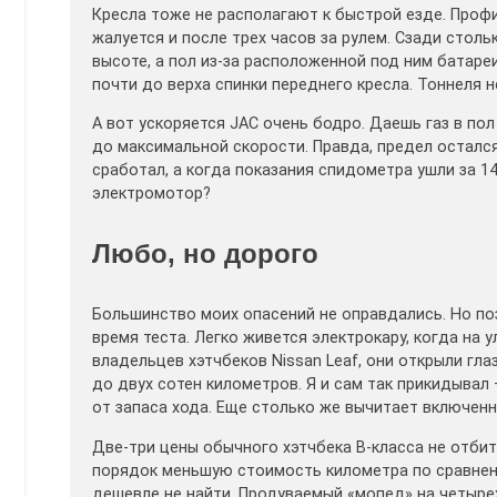
Кресла тоже не располагают к быстрой езде. Профи
жалуется и после трех часов за рулем. Сзади столь
высоте, а пол из-за расположенной под ним батаре
почти до верха спинки переднего кресла. Тоннеля н
А вот ускоряется JAC очень бодро. Даешь газ в пол
до максимальной скорости. Правда, предел остался
сработал, а когда показания спидометра ушли за 140
электромотор?
Любо, но дорого
Большинство моих опасений не оправдались. Но по
время теста. Легко живется электрокару, когда на 
владельцев хэтчбеков Nissan Leaf, они открыли гла
до двух сотен километров. Я и сам так прикидывал 
от запаса хода. Еще столько же вычитает включен
Две-три цены обычного хэтчбека В‑класса не отбит
порядок меньшую стоимость километра по сравнени
дешевле не найти. Продуваемый «мопед» на четырех 