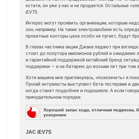
кстати, он уже у нас и не продается. Остальные «
iEV7S.
Интерес могут проявить организации, которым над
зон, например. На такие электромобили есть опред
прокатные конторы цена особо не пугает, будут бра
В глазах частника акции Джака падают при взгляде
стоит до полутора миллионов рублей и ожидаемо л
и гарантийной поддержкой китайский бренд ситуаци
поддержки — а на батарею до восьми лет при том ж
Хотя машина мне приглянулась, «позеленеть» я пока 
Пускай энтузиасты выступают бета-тестерами и дв
когда станет поудобнее и подешевле. А если говор
принудительном порядке.
Хороший запас хода, отличная подвеска, 
ускорение
JAC iEV7S