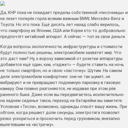
Да, КНР пока не покидает пределы собственной «песочницы» и
не лезет поперёк горла всяким важным BMW, Mercedes-Benz и
Toyota. Но это пока. Ещё десять лет назад слабо верилось,
что смартфону из Японии, США или Кореи кто-то добровольно
предпочтёт китайский аппарат. А сейчас — топ за свои деньги.
Когда вопросы экологичности, инфраструктуры и стоимости
будут полностью решены, электромобили захватят мир. Что
это даст нам? Ну, к вороху зависимой от розетки аппаратуры
добавится ещё один, кхм, «гаджет» — будете ставить на ночь
не только смартфон, но и свою «ласточку». Шутим. На самом
деле электромобили комфортнее: они не так шумят, не
вибрируют и не превращают подземную парковку в газовую
камеру. Они плавно разгоняются, не издавая при этом рёв
раненого быка. Даже если вы передвигаетесь исключительно
на заднем сиденье такси, переход на батарейки вы заметите.
Условная «Тесла», возможно, однажды спасёт вашу жизнь. При
обгоне, когда решают доли секунды, электротяга позволит
резко ускориться и проскочить перед грузовиком, внезапно
вылетевшим на «встречку».