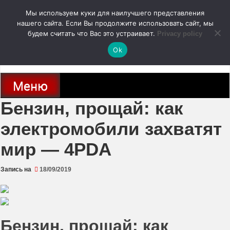
Перейти
Мы используем куки для наилучшего представления
к
содержимому
нашего сайта. Если Вы продолжите использовать сайт, мы
autodoc24.ru
будем считать что Вас это устраивает.
Privacy policy
Ok
Новости про современные автомобили и не только, новинки зарубежного
и отечественного автопрома
Меню
Бензин, прощай: как
электромобили захватят
мир — 4PDA
Запись на
18/09/2019
Бензин, прощай: как