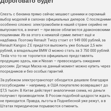
Дороговато будет
Слезть с бензина прямо сейчас мешают ценники и скромный
выбор моделей в салонах официальных дилеров. С последними
особенно сложно: электромобили в нашей стране серийно не
выпускаются, а значит — при ввозе облагаются драконовскими
пошлинами. Из-за этого к немалой сумме липнет ещё и
надбавка. Поэтому Renault Twizy стоит от 949 000 рублей, за
Renault Kangoo Z.E придётся выложить уже больше 2,5 млн
рублей, а владельцем BMW i3 можно стать за 3 750 000 рублей.
Tesla что-то не торопится официально представлять
продукцию здесь, как и Nissan — превосходить ожидания
россиян. Детище Маска на данный момент можно купить через
посредников и без особых гарантий.
За рубежом электротранспорт обходится дешевле благодаря
госсубсидиям — например, в США покупателю возвращают до
$7,5 тысяч. В Китае действует аналогичная схема, но деньги
получают производители. В России подобной щедрости ждать
не приходится. Правда, льготы в Поднебесной уже режут, а в
Штатах периодически порываются отменить.