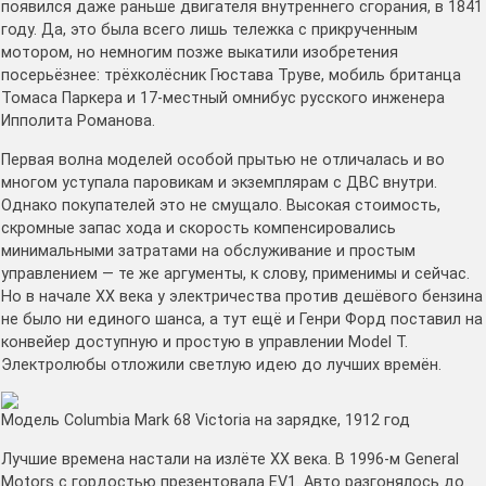
появился даже раньше двигателя внутреннего сгорания, в 1841
году. Да, это была всего лишь тележка с прикрученным
мотором, но немногим позже выкатили изобретения
посерьёзнее: трёхколёсник Гюстава Труве, мобиль британца
Томаса Паркера и 17-местный омнибус русского инженера
Ипполита Романова.
Первая волна моделей особой прытью не отличалась и во
многом уступала паровикам и экземплярам с ДВС внутри.
Однако покупателей это не смущало. Высокая стоимость,
скромные запас хода и скорость компенсировались
минимальными затратами на обслуживание и простым
управлением — те же аргументы, к слову, применимы и сейчас.
Но в начале XX века у электричества против дешёвого бензина
не было ни единого шанса, а тут ещё и Генри Форд поставил на
конвейер доступную и простую в управлении Model T.
Электролюбы отложили светлую идею до лучших времён.
Модель Columbia Mark 68 Victoria на зарядке, 1912 год
Лучшие времена настали на излёте XX века. В 1996-м General
Motors с гордостью презентовала EV1. Авто разгонялось до