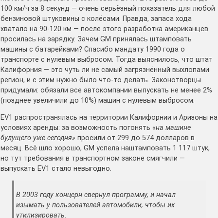
100 км/ч за 8 секунд — очень серьёзный показатель для любой
бензиновой штуковины с колёсами. Правда, запаса хода
хватало на 90-120 км — после этого разработка американцев
просилась на зарядку. Зачем GM принялась штамповать
машины с батарейками? Спасибо мандату 1990 года о
транспорте с нулевым выбросом. Тогда выяснилось, что штат
Калифорния — это чуть ли не самый загрязнённый выхлопами
регион, и с этим нужно было что-то делать. Законотворцы
придумали: обязали все автокомпании выпускать не менее 2%
(позднее увеличили до 10%) машин с нулевым выбросом.
EV1 распространялась на территории Калифорнии и Аризоны на
условиях аренды: за возможность погонять
«на машине
будущего уже сегодня»
просили от 299 до 574 долларов в
месяц. Всё шло хорошо, GM успела наштамповать 1 117 штук,
но тут требования в транспортном законе смягчили —
выпускать EV1 стало невыгодно.
В 2003 году концерн свернул программу, и начал
изымать у пользователей автомобили, чтобы их
утилизировать.