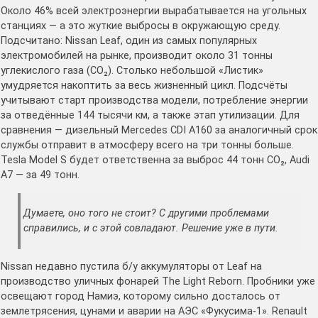
Около 46% всей электроэнергии вырабатывается на угольных
станциях — а это жуткие выбросы в окружающую среду.
Подсчитано: Nissan Leaf, один из самых популярных
электромобилей на рынке, производит около 31 тонны
углекислого газа (CO₂). Столько небольшой «Листик»
умудряется накоптить за весь жизненный цикл. Подсчёты
учитывают старт производства модели, потребление энергии
за отведённые 144 тысячи км, а также этап утилизации. Для
сравнения — дизельный Mercedes CDI A160 за аналогичный срок
службы отправит в атмосферу всего на три тонны больше.
Tesla Model S будет ответственна за выброс 44 тонн CO₂, Audi
A7 — за 49 тонн.
Думаете, оно того не стоит? С другими проблемами
справились, и с этой совладают. Решение уже в пути.
Nissan недавно пустила б/у аккумуляторы от Leaf на
производство уличных фонарей The Light Reborn. Пробники уже
освещают город Намиэ, которому сильно досталось от
землетрясения, цунами и аварии на АЭС «Фукусима-1». Renault