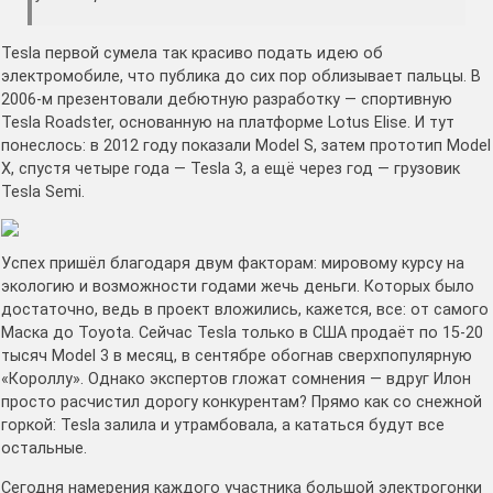
Tesla первой сумела так красиво подать идею об
электромобиле, что публика до сих пор облизывает пальцы. В
2006-м презентовали дебютную разработку — спортивную
Tesla Roadster, основанную на платформе Lotus Elise. И тут
понеслось: в 2012 году показали Model S, затем прототип Model
X, спустя четыре года — Tesla 3, а ещё через год — грузовик
Tesla Semi.
Успех пришёл благодаря двум факторам: мировому курсу на
экологию и возможности годами жечь деньги. Которых было
достаточно, ведь в проект вложились, кажется, все: от самого
Маска до Toyota. Сейчас Tesla только в США продаёт по 15-20
тысяч Model 3 в месяц, в сентябре обогнав сверхпопулярную
«Короллу». Однако экспертов гложат сомнения — вдруг Илон
просто расчистил дорогу конкурентам? Прямо как со снежной
горкой: Tesla залила и утрамбовала, а кататься будут все
остальные.
Сегодня намерения каждого участника большой электрогонки