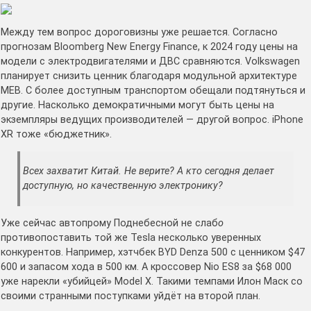
Между тем вопрос дороговизны уже решается. Согласно
прогнозам Bloomberg New Energy Finance, к 2024 году цены на
модели с электродвигателями и ДВС сравняются. Volkswagen
планирует снизить ценник благодаря модульной архитектуре
MEB. С более доступным транспортом обещали подтянуться и
другие. Насколько демократичными могут быть цены на
экземпляры ведущих производителей — другой вопрос. iPhone
XR тоже «бюджетник».
Всех захватит Китай. Не верите? А кто сегодня делает
доступную, но качественную электронику?
Уже сейчас автопрому Поднебесной не слаб
о
противопоставить той же Tesla несколько уверенных
конкурентов. Например, хэтчбек BYD Denza 500 с ценником $47
600 и запасом хода в 500 км. А кроссовер Nio ES8 за $68 000
уже нарекли «убийцей» Model X. Такими темпами Илон Маск со
своими странными поступками уйдёт на второй план.