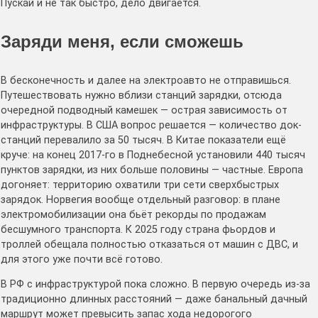
Пускай и не так быстро, дело двигается.
Заряди меня, если сможешь
В бесконечность и далее на электроавто не отправишься.
Путешествовать нужно вблизи станций зарядки, отсюда
очередной подводный камешек — острая зависимость от
инфраструктуры. В США вопрос решается — количество док-
станций перевалило за 50 тысяч. В Китае показатели ещё
круче: на конец 2017-го в Поднебесной установили 440 тысяч
пунктов зарядки, из них больше половины — частные. Европа
догоняет: территорию охватили три сети сверхбыстрых
зарядок. Норвегия вообще отдельный разговор: в плане
электромобилизации она бьёт рекорды по продажам
бесшумного транспорта. К 2025 году страна фьордов и
троллей обещала полностью отказаться от машин с ДВС, и
для этого уже почти всё готово.
В РФ с инфраструктурой пока сложно. В первую очередь из-за
традиционно длинных расстояний — даже банальный дачный
маршрут может превысить запас хода недорогого