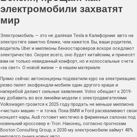
электромобили захватят
мир
Электромобиль — это не далёкая Tesla в Калифорнии: авто на
электротяге заметно ближе, чем кажется. Вы, ваши родители,
водитель Uber и миллионы бензостароверов вскоре оседлают
электричество. Скорее всего, оно будет китайским, и принесёт
вам не только невиданный комфорт, но и колоссальные счета
«за свет». О новой жизни — в нашем материале.
Прямо сейчас автоконцерны подхватили курс на электризацию:
резво пилят экофрендли-мобили один другого краше и
наперебой делают сильные заявления. Volvo обещает к 2019-
му добавить во все линейки модели с электродвигателями.
Volkswagen грозится к 2025 году продать не меньше миллиона
«чистых» машин — и точка. Пока BMW и Ford расхваливают свои
концепт-кары, Audi готовит местечко в фирменных салонах под
новенький кроссовер e-Tron. Наконец, согласно прогнозам
Boston Consulting Group, к 2030-му электромобили займут 48%
мирового рынка новых авто.