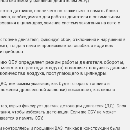
нной системой управления двигателем ЭСУД.
чества датчиков, после чего по «зашитым» в память блока
плива, необходимого для работы двигателя в оптимальном
ования в цилиндрах, заменив систему зажигания на авто с
тояние двигателя, фиксируя сбои, отклонения и нарушения в
жет, тогда в памяти прописывается ошибка, а водитель
ли приборов.
ичию ЭБУ определяет режим работы двигателя, обороты,
 массового расхода воздуха) позволяет получить данные
 количества воздуха, поступающего в цилиндры.
С, тем самым указывая, как будет сгорать топливо в
оложения дроссельной заслонки) показывает, как сильно
тер, взрыв фиксирует датчик детонации двигателя (ДД). Блок
гания, чтобы избежать детонации. Если же ЭБУ не может
вается в память ЭБУ.
 контроллеры и прошивки ВАЗ, так как в конструкции были