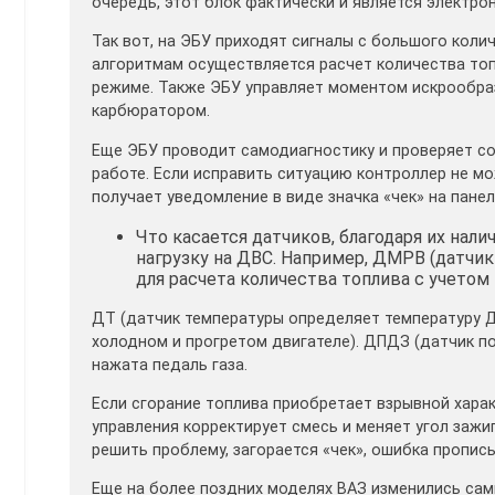
очередь, этот блок фактически и является электро
Так вот, на ЭБУ приходят сигналы с большого коли
алгоритмам осуществляется расчет количества то
режиме. Также ЭБУ управляет моментом искрообраз
карбюратором.
Еще ЭБУ проводит самодиагностику и проверяет сос
работе. Если исправить ситуацию контроллер не мо
получает уведомление в виде значка «чек» на пане
Что касается датчиков, благодаря их нал
нагрузку на ДВС. Например, ДМРВ (датчик
для расчета количества топлива с учетом
ДТ (датчик температуры определяет температуру ДВ
холодном и прогретом двигателе). ДПДЗ (датчик п
нажата педаль газа.
Если сгорание топлива приобретает взрывной харак
управления корректирует смесь и меняет угол зажи
решить проблему, загорается «чек», ошибка прописы
Еще на более поздних моделях ВАЗ изменились сами