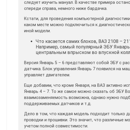
следует изучить мануал. В качестве примера остано
спереди справа, немного ниже бардачка.
Кстати, для проведения компьютерной диагностики 
каком месте можно подключиться к диагностическо
иной модели.
Что касается самих блоков, ВАЗ 2108 – 2
Например, самый популярный ЭБУ Январь 
центральным впрыском во впускной колл
Версия Январь 5 – 6 представляют собой ЭБУ с ра
датчика. Блок управления Январь 7 появился на маш
управляет двигателем.
Еще добавим, что кроме Января, на ВАЗ активно ис
Январь 4 – 7. То же самое можно сказать об ЭБУ B
взаимозаменяемость возможна, однако нужно подби
поддерживаемых датчиков и т.д.
Дело в том, что каждая модель подходит только д
проводки и прошивки. Это значит, что различные м
учетом полной совместимости.