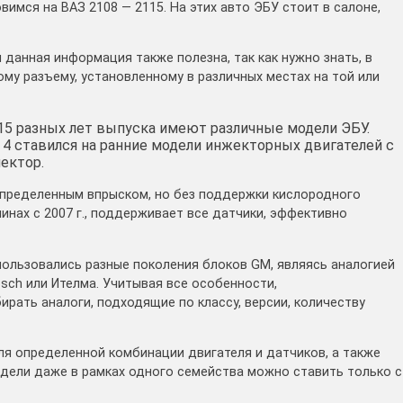
вимся на ВАЗ 2108 — 2115. На этих авто ЭБУ стоит в салоне,
данная информация также полезна, так как нужно знать, в
му разъему, установленному в различных местах на той или
115 разных лет выпуска имеют различные модели ЭБУ.
4 ставился на ранние модели инжекторных двигателей с
ектор.
спределенным впрыском, но без поддержки кислородного
инах с 2007 г., поддерживает все датчики, эффективно
пользовались разные поколения блоков GM, являясь аналогией
osch или Ителма. Учитывая все особенности,
рать аналоги, подходящие по классу, версии, количеству
ля определенной комбинации двигателя и датчиков, а также
одели даже в рамках одного семейства можно ставить только с