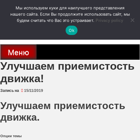
Перейти
Мы используем куки для наилучшего представления
к
содержимому
нашего сайта. Если Вы продолжите использовать сайт, мы
autodoc24.ru
будем считать что Вас это устраивает.
Privacy policy
Ok
Новости про современные автомобили и не только, новинки зарубежного
и отечественного автопрома
Меню
Улучшаем приемистость
движка!
Запись на
15/11/2019
Улучшаем приемистость
движка.
Опции темы