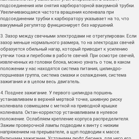
подсоединения или снятия карбюраторной вакуумной трубки.
Увеличивающаяся частота вращения коленвала при
подсоединении трубки к карбюратору указывает на то, что
вакуумный регулятор функционирует без нарушений.
3. Зазор между свечными электродами не отрегулирован. Если
зазор меньше нормального размера, то на электродах свечей
образуется обильный нагар, который приводит к усилению
утечки тока и перебоям в работе свечей. При осмотре свечей,
извлеченных из головки блока, можно узнать о том, в каком
положении у нас находятся система питания, цилиндро-
поршневая группа, система смазки и охлаждения, система
зажигания и в целом весь двигатель.
4. Позднее зажигание. У первого цилиндра поршень
устанавливаем в верхней мертвой точке, шкивную риску
коленвала совмещаем с меткой на приводной крышке
коленвала. Октан-корректор устанавливаем в нулевое
положение. Ослабляем крепление корпуса распределителя.
Зажим проверочной лампы подводим к винту с низким
напряжением на прерывателе, а щуп подводим к массе.
Включаем зажигание. Устраняем люфт бегунка, для чего его