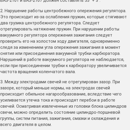
ВАЗ-2101 и ВАЗ-2107 должен составлять 55° + 3°.
2. Нарушение работы центробежного опережения регулятора.
Это происходит из-за ослабления пружин, которые стягивают
два грузика центробежного регулятора. Следует
отрегулировать натяжение пружин. При нарушении работы
вакуумного регулятора опережения зажигания следует
проверить его на холостом ходу двигателя, одновременно
следя за изменением угла опережения зажигания в момент
снятия или присоединения вакуумной трубки карбюратора.
Нарушений в работе вакуумного регулятора не наблюдается,
если при присоединении трубки к карбюратору увеличивается
частота вращения коленчатого вала.
3. Между электродами свечей не отрегулирован зазор. При
зазоре, который меньше нормы, на электродах свечей
происходит обильное нагарообразование, вследствие чего
усиливается утечка тока и происходят перебои в работе
свечей. Осматривая извлеченные из головки блока цилиндров
свечи, можно определить состояние цилиндро-поршневой
группы, систем питания, зажигания, смазки и охлаждения и
всего двигателя в целом.