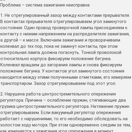
Проблема – система зажигания неисправна
1. Не отрегулированный зазор между контактами прерывателя.
В контактах прерывателя отрегулировываем угол замкнутого
состояния. Один провод проверочной лампы присоединяем к
контакту с низким напряжением на распределителе зажигания,
а другой – к массе. Включаем зажигание и проворачиваем
коленвал до тех пор, пока не замкнут контакты, при этом
контрольная лампа должна погаснуть. Тонкой проволокой
относительно корпуса фиксируем положение бегунка.
Коленвал вращаем до загорания лампы и снова фиксируем
положение бегунка. У контактов угол замкнутого состояния
находится между этими полученными отметками, его измеряем
транспортиром. Зазор отрегулировываем под этот угол.
2. Нарушена работа центростремительного опережения
регулятора. Причина – ослабление пружин, стягивающие два
грузика центростремительного регулятора. Натяжение пружин
отрегулировываем. Если вакуумный регулятор опережения
работает с нарушениями, то его необходимо обследовать на
холостом ходу мотора. При этом одновременно следим за тем,
как изменяется у зажигания угол опережения в момент