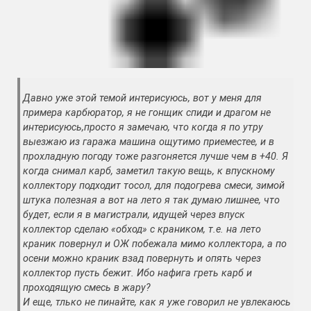
Давно уже этой темой интерисуюсь, вот у меня для
примера карбюратор, я не гонщик спиди и драгом не
интерисуюсь,просто я замечаю, что когда я по утру
выезжаю из гаража машина ощутимо приеместее, и в
прохладную погоду тоже разгоняется лучше чем в +40. Я
когда снимал карб, заметил такую вещь, к впускному
коллектору подходит тосол, для подогрева смеси, зимой
штука полезная а вот на лето я так думаю лишнее, что
будет, если я в магистрали, идущей через впуск
коллектор сделаю «обход» с краником, т.е. на лето
краник повернул и ОЖ побежала мимо коллектора, а по
осени можно краник взад повернуть и опять через
коллектор пусть бежит. Ибо нафига греть карб и
проходящую смесь в жару?
И еще, тлько не пинайте, как я уже говорил не увлекаюсь