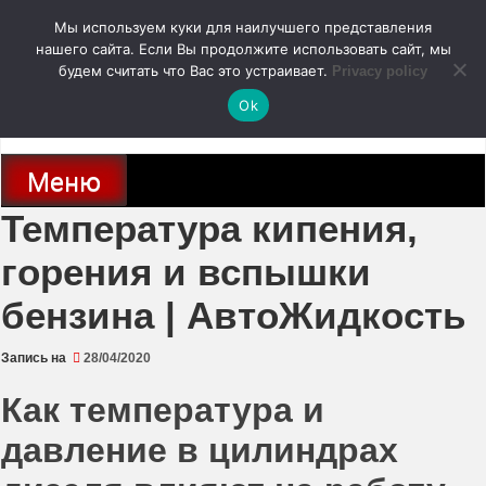
Перейти
Мы используем куки для наилучшего представления
к
содержимому
нашего сайта. Если Вы продолжите использовать сайт, мы
autodoc24.ru
будем считать что Вас это устраивает.
Privacy policy
Ok
Новости про современные автомобили и не только, новинки зарубежного
и отечественного автопрома
Меню
Температура кипения,
горения и вспышки
бензина | АвтоЖидкость
Запись на
28/04/2020
Как температура и
давление в цилиндрах