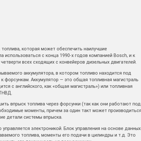
 топлива, которая может обеспечить наилучшие
а использоваться с конца 1990-х годов компанией Bosch, и к
четверти всех сходящих с конвейеров дизельных двигателей.
зываемого аккумулятора, в котором топливо находится под
 к форсункам. Аккумулятор — это общая топливная магистраль
ится с английского, как «общая магистраль») или топливная
 ТНВД.
ить впрыск топлива через форсунки (так как они работают под
обходимые моменты, причем за один такт может производитьс
гие детали системы впрыска.
 управляется электроникой. Блок управления на основе данных
ваемого топлива, моменты его подачи в цилиндры и т.д. Это