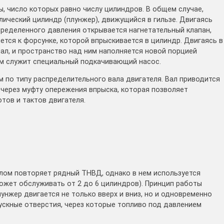
 число которых равно числу цилиндров. В общем случае,
ический цилиндр (плунжер), движущийся в гильзе. Двигаясь
пределенного давления открывается нагнетательный клапан,
тся к форсунке, которой впрыскивается в цилиндр. Двигаясь в
ал, и пространство над ним наполняется новой порцией
ом служит специальный подкачивающий насос.
 по типу распределительного вала двигателя. Вал приводится
 через муфту опережения впрыска, которая позволяет
тов и тактов двигателя.
лом повторяет рядный ТНВД, однако в нем используется
может обслуживать от 2 до 6 цилиндров). Принцип работы
унжер двигается не только вверх и вниз, но и одновременно
ускные отверстия, через которые топливо под давлением