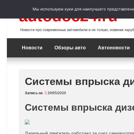
Перейти
к
Мы используем куки для наилучшего представления
autodoc24.ru
содержимому
Новости про современные автомобили и не только, новинки зару
Новости
Обзоры авто
Автоновости
Системы впрыска д
Запись на
20/05/2020
Системы впрыска диз
Дизельный двигатель работает за счет самовоспла