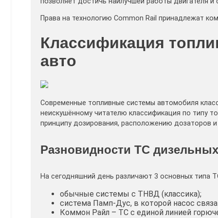
позволяет достичь наилучшей работы двигателя и с
Права на технологию Common Rail принадлежат ком
Классификация топли
авто
Современные топливные системы автомобиля класс
неискушённому читателю классификация по типу то
принципу дозирования, расположению дозаторов и 
Разновидности ТС дизельны
На сегодняшний день различают 3 основных типа Т
обычные системы с ТНВД (классика);
система Памп-Дус, в которой насос связ
Коммон Райл – ТС с единой линией горюче