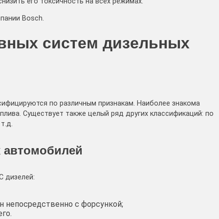
низить его токсичность на всех режимах.
пании Bosch.
вных систем дизельных
ифицируются по различным признакам. Наиболее знакома
плива. Существует также целый ряд других классификаций: по
т.д.
х автомобилей
С дизелей:
ан непосредственно с форсункой;
го.