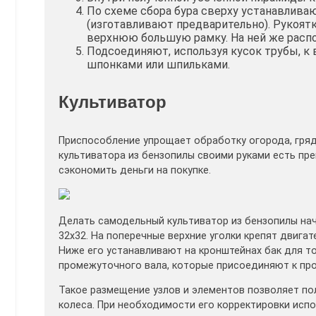
По схеме сбора бура сверху устанавлива
(изготавливают предварительно). Рукоятк
верхнюю большую рамку. На ней же распо
Подсоединяют, используя кусок трубы, к
шпонками или шпильками.
Культиватор
Приспособление упрощает обработку огорода, гряд
культиватора из бензопилы своими руками есть п
сэкономить деньги на покупке.
Делать самодельный культиватор из бензопилы начи
32х32. На поперечные верхние уголки крепят двига
Ниже его устанавливают на кронштейнах бак для т
промежуточного вала, которые присоединяют к пр
Такое размещение узлов и элементов позволяет п
колеса. При необходимости его корректировки исп