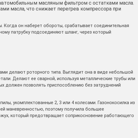
 автомобильным масляным фильтром с остатками масла.
ками масла, что снижает перегрев компрессора при
. Когда он наберет обороты, срабатывает соединительная
дному патрубку подсоединяют шланг, через который
ками делают роторного типа. Выглядит она в виде небольшой
етали. Делают ее сварной, используя металлические трубы или
рых должен позволять приспособлению без затруднений
илы, укомплектованные 2, 3 или 4 колесами. Газонокосилка из
шей маневренностью, поэтому получила большее
кожух, который предотвращает соприкосновение работающего