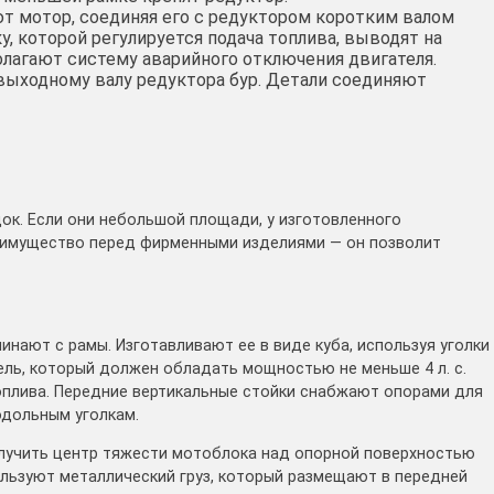
ют мотор, соединяя его с редуктором коротким валом
у, которой регулируется подача топлива, выводят на
лагают систему аварийного отключения двигателя.
 выходному валу редуктора бур. Детали соединяют
ок. Если они небольшой площади, у изготовленного
реимущество перед фирменными изделиями — он позволит
нают с рамы. Изготавливают ее в виде куба, используя уголки
тель, который должен обладать мощностью не меньше 4 л. с.
оплива. Передние вертикальные стойки снабжают опорами для
одольным уголкам.
олучить центр тяжести мотоблока над опорной поверхностью
ользуют металлический груз, который размещают в передней