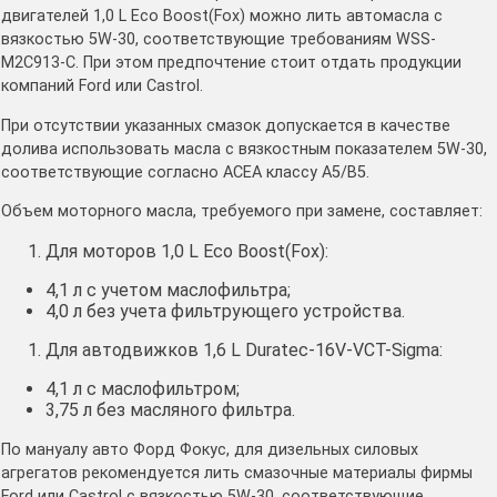
двигателей 1,0 L Eco Boost(Fox) можно лить автомасла с
вязкостью 5W-30, соответствующие требованиям WSS-
M2C913-С. При этом предпочтение стоит отдать продукции
компаний Ford или Castrol.
При отсутствии указанных смазок допускается в качестве
долива использовать масла с вязкостным показателем 5W-30,
соответствующие согласно АСЕА классу А5/В5.
Объем моторного масла, требуемого при замене, составляет:
Для моторов 1,0 L Eco Boost(Fox):
4,1 л с учетом маслофильтра;
4,0 л без учета фильтрующего устройства.
Для автодвижков 1,6 L Duratec-16V-VCT-Sigma:
4,1 л с маслофильтром;
3,75 л без масляного фильтра.
По мануалу авто Форд Фокус, для дизельных силовых
агрегатов рекомендуется лить смазочные материалы фирмы
Ford или Castrol с вязкостью 5W-30, соответствующие