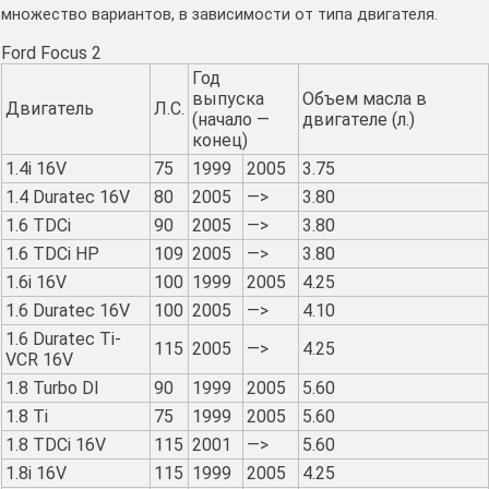
множество вариантов, в зависимости от типа двигателя.
Ford Focus 2
Год
выпуска
Объем масла в
Двигатель
Л.С.
(начало —
двигателе (л.)
конец)
1.4i 16V
75
1999
2005
3.75
1.4 Duratec 16V
80
2005
—>
3.80
1.6 TDCi
90
2005
—>
3.80
1.6 TDCi HP
109
2005
—>
3.80
1.6i 16V
100
1999
2005
4.25
1.6 Duratec 16V
100
2005
—>
4.10
1.6 Duratec Ti-
115
2005
—>
4.25
VCR 16V
1.8 Turbo DI
90
1999
2005
5.60
1.8 Ti
75
1999
2005
5.60
1.8 TDCi 16V
115
2001
—>
5.60
1.8i 16V
115
1999
2005
4.25