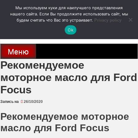
Перейти
Мы используем куки для наилучшего представления
к
содержимому
нашего сайта. Если Вы продолжите использовать сайт, мы
autodoc24.ru
будем считать что Вас это устраивает.
Privacy policy
Ok
Новости про современные автомобили и не только, новинки зарубежного
и отечественного автопрома
Меню
Рекомендуемое
моторное масло для Ford
Focus
Запись на
26/10/2020
Рекомендуемое моторное
масло для Ford Focus