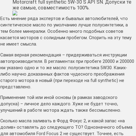
Motоrcraft full synthetic 5W-30 S AРI SN. Допуски те
же самые, совместимость 100%.
Есть мнение ряда экспертов и бывалых автолюбителей, что
синтетическое масло по умолчанию лучше полусинтетики, а
тем более минералки. Особенно много подобных советов
касается моторов с солидным пробегом. Спорить на эту тему
не имеет смысла.
Самая верная рекомендация – придерживаться инструкции
автопроизводителя. В регламентах при пробеге 20000 и 200000
км указано одно и то же масло: полусинтетика 5W30. Каких-
либо научно доказанных фактов чудесного преображения
старого мотора в новый (при переходе на full synthetic) не
представлено.
Применение той или иной основы (в рамках заводского
допуска) – личное дело каждого. Хуже не будет точно,
улучшений в работе мотора ждать также бессмысленно.
Сколько масла заливать в Форд Фокус 2, и какой запас «на
долив» оставлять до следующего ТО? Однозначного объема
для автомобиля Ford Focus 2 не существует. Точнее, есть