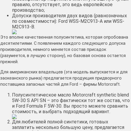
правило, отсутствует, это ведь европейское
производство;
Допуски производителя двух видов (равнозначных
по совместимости): Ford WSS-М2С913-A или WSS-
М2С913-B.
Это вполне качественная полусинтетика, которая опробована
десятилетиями. С появлением каждого следующего допуска
производителя, немного меняется состав присадок
(разумеется, в лучшую сторону), но базовая основа остается
прежней.
Для американских владельцев (эта модель выпускается и для
заокеанского рынка) предлагается продукция придворного
поставщика запасных частей для Ford – фирмы Motorcraft.
Полусинтетическое масло Motоrcraft synthetic blend
5W-30 S AРI SN – это фактически тот же состав, что
и Fоrd Formula F 5W-30. Вы просто можете сравнить
стоимость, и выбрать подходящий вариант.
Для любителей полной синтетики, готовых
заплатить несколько большую цену, предлагается