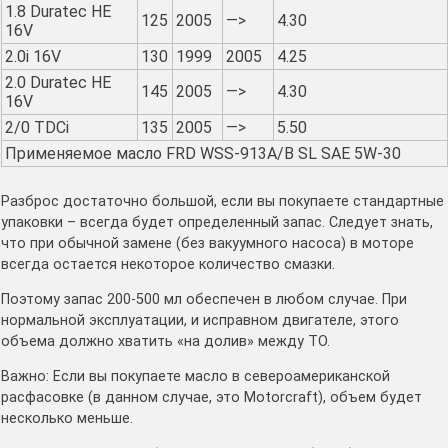
1.8 Duratec HE
125
2005
—>
4.30
16V
2.0i 16V
130
1999
2005
4.25
2.0 Duratec HE
145
2005
—>
4.30
16V
2/0 TDCi
135
2005
—>
5.50
Применяемое масло FRD WSS-913A/B SL SAE 5W-30
Разброс достаточно большой, если вы покупаете стандартные
упаковки – всегда будет определенный запас. Следует знать,
что при обычной замене (без вакуумного насоса) в моторе
всегда остается некоторое количество смазки.
Поэтому запас 200-500 мл обеспечен в любом случае. При
нормальной эксплуатации, и исправном двигателе, этого
объема должно хватить «на долив» между ТО.
Важно: Если вы покупаете масло в североамериканской
расфасовке (в данном случае, это Motorcraft), объем будет
несколько меньше.