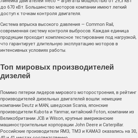
Линейка двигателей Iveco – агрегаты мощностью от 29,3 кВт
до 670 кВт. Большинство моторов компании имеют легкий
доступ к точкам контроля двигателя.
Система впрыска высокого давления — Common Rail,
современная систему контроля выбросов. Каждая единица
продукции проходит комплексное тестирование под нагрузкой,
что гарантирует длительную эксплуатацию моторов в
интенсивных условиях работы.
Топ мировых производителей
дизелей
Помимо пятерки лидеров мирового моторостроения, в рейтинг
производителей дизельных двигателей вошли: немецкие
компании Deutz и MAN, шведская Scania, японские
производители Kubota и Yanmar, китайский Foton, компании из
Великобритании JCB и Wilson, крупные американские
машиностроительные корпорации John Deere и Caterpillar.
Российские производители ЯМЗ, ТМЗ и КАМАЗ оказались на 30,
40 и 41 местах соответственно.