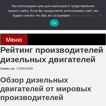
Перейти
Мы используем куки для наилучшего представления
к
содержимому
нашего сайта. Если Вы продолжите использовать сайт, мы
autodoc24.ru
будем считать что Вас это устраивает.
Privacy policy
Ok
Новости про современные автомобили и не только, новинки зарубежного
и отечественного автопрома
Меню
Рейтинг производителей
дизельных двигателей
Запись на
01/01/2020
Обзор дизельных
двигателей от мировых
производителей