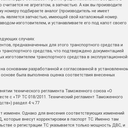
 считается не агрегатом, а запчастью. А как вы производите
у номеру подбираете аналог (производитель не имеет
тель является запчастью, имеющей свой каталожный номер.
аводом-изготовителем, и устанавливаете его под капот своего
едующих случаях:
ентов, предназначенных для этого транспортного средства и
о транспортного средства, что подтверждено документацией
ых изготовителем транспортного средства в эксплуатационной
 на основании разработанной и согласованной в установленно
е основе была выполнена оценка соответствия внесенных
инятии технического регламента Таможенного союза «О
есте с «ТР ТС 018/2011. Технический регламент Таможенного
ств») раздел 4 ч.77
дет изменен. Однако для внесения соответствующих изменений
 которые внесут корректировки в паспорт ТС. Именно там
льстве о регистрации ТС указывается только мощность ДВС, и