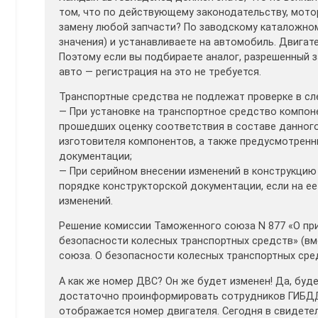
том, что по действующему законодательству, мотор
замену любой запчасти? По заводскому каталожном
значения) и устанавливаете на автомобиль. Двига
Поэтому если вы подбираете аналог, разрешенный з
авто — регистрация на это не требуется.
Транспортные средства не подлежат проверке в сл
— При установке на транспортное средство компон
прошедших оценку соответствия в составе данног
изготовителя компонентов, а также предусмотренн
документации;
— При серийном внесении изменений в конструкцию
порядке конструкторской документации, если на е
изменений.
Решение комиссии Таможенного союза N 877 «О пр
безопасности колесных транспортных средств» (вм
союза. О безопасности колесных транспортных сред
А как же номер ДВС? Он же будет изменен! Да, бу
достаточно проинформировать сотрудников ГИБДД,
отображается номер двигателя. Сегодня в свидете