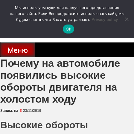
Перейти
Мы используем куки для наилучшего представления
к
содержимому
нашего сайта. Если Вы продолжите использовать сайт, мы
autodoc24.ru
будем считать что Вас это устраивает.
Privacy policy
Ok
Новости про современные автомобили и не только, новинки зарубежного
и отечественного автопрома
Меню
Почему на автомобиле
появились высокие
обороты двигателя на
холостом ходу
Запись на
23/11/2019
Высокие обороты