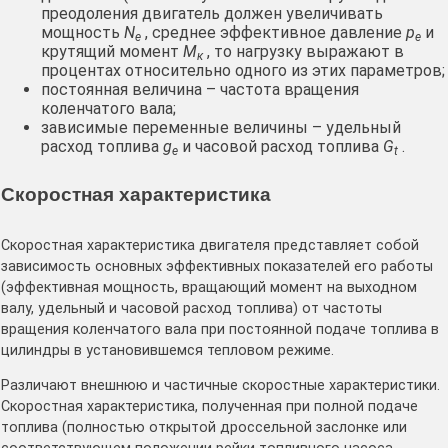
преодоления двигатель должен увеличивать
мощность
N
, среднее эффективное давление
р
и
е
е
крутящий момент
М
, то нагрузку выражают в
к
процентах относительно одного из этих параметров;
постоянная величина – частота вращения
коленчатого вала;
зависимые переменные величины – удельный
расход топлива
g
и часовой расход топлива
G
.
е
t
Скоростная характеристика
Скоростная характеристика двигателя представляет собой
зависимость основных эффективных показателей его работы
(эффективная мощность, вращающий момент на выходном
валу, удельный и часовой расход топлива) от частоты
вращения коленчатого вала при постоянной подаче топлива в
цилиндры в установившемся тепловом режиме.
Различают внешнюю и частичные скоростные характеристики.
Скоростная характеристика, полученная при полной подаче
топлива (полностью открытой дроссельной заслонке или