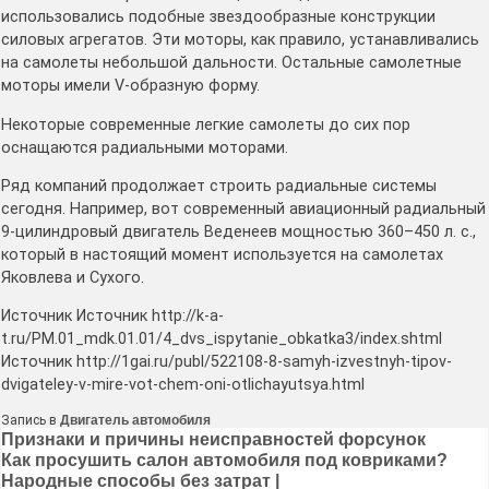
использовались подобные звездообразные конструкции
силовых агрегатов. Эти моторы, как правило, устанавливались
на самолеты небольшой дальности. Остальные самолетные
моторы имели V-образную форму.
Некоторые современные легкие самолеты до сих пор
оснащаются радиальными моторами.
Ряд компаний продолжает строить радиальные системы
сегодня. Например, вот современный авиационный радиальный
9-цилиндровый двигатель Веденеев мощностью 360–450 л. с.,
который в настоящий момент используется на самолетах
Яковлева и Сухого.
Источник Источник http://k-a-
t.ru/PM.01_mdk.01.01/4_dvs_ispytanie_obkatka3/index.shtml
Источник http://1gai.ru/publ/522108-8-samyh-izvestnyh-tipov-
dvigateley-v-mire-vot-chem-oni-otlichayutsya.html
Запись в
Двигатель автомобиля
Навигация
Признаки и причины неисправностей форсунок
Как просушить салон автомобиля под ковриками?
по
Народные способы без затрат |