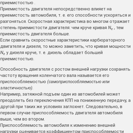
приемистостью .
Приемистость двигателя непосредственно влияет на
приемистость автомобиля, т. е. его способности ускоряться и
разгоняться. Скоростная характеристика во многом отражает
степень приемистости двигателя: чем круче кривая
N
, тем
е
приемистость двигателя больше.
Если сравнить скоростные характеристики карбюраторного
двигателя и дизеля, то можно заметить, что кривая мощности
N
у дизеля круче, т. е. дизель обладает большей
е
приемистостью.
Способность двигателя с ростом внешней нагрузки сохранять
частоту вращения коленчатого вала называется его
приспособляемостью
(самоприспособляемостью или
эластичностью)
.
Например, затяжной подъем один из автомобилей может
преодолеть без переключения КПП на пониженную передачу, а
другой при таких же условиях заглохнет. Следовательно, в
первом случае приспособляемость двигателя автомобиля
выше, чем во втором.
Приспособляемость автомобиля к изменению внешней
нагрузки оценивается коэффициентом приспособляемости