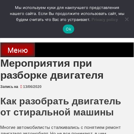
Перейти
Мы используем куки для наилучшего представления
к
содержимому
нашего сайта. Если Вы продолжите использовать сайт, мы
autodoc24.ru
будем считать что Вас это устраивает.
Privacy policy
Ok
Новости про современные автомобили и не только, новинки зарубежного
и отечественного автопрома
Меню
Мероприятия при
разборке двигателя
Запись на
13/06/2020
Как разобрать двигатель
от стиральной машины
Многие автомобилисты сталкивались с понятием ремонт
двигателя автомобиля. Но не все понимают, в чем