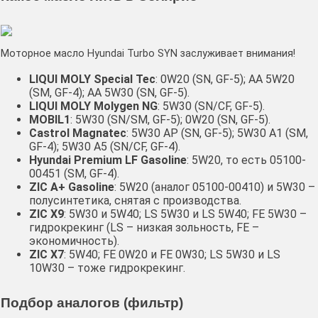
Моторное масло Hyundai Turbo SYN заслуживает внимания!
LIQUI MOLY Special Tec
: 0W20 (SN, GF-5); AA 5W20
(SM, GF-4); AA 5W30 (SN, GF-5).
LIQUI MOLY Molygen NG
: 5W30 (SN/CF, GF-5).
MOBIL1
: 5W30 (SN/SM, GF-5); 0W20 (SN, GF-5).
Castrol Magnatec
: 5W30 AP (SN, GF-5); 5W30 A1 (SM,
GF-4); 5W30 A5 (SN/CF, GF-4).
Hyundai Premium LF Gasoline
: 5W20, то есть 05100-
00451 (SM, GF-4).
ZIC A+ Gasoline
: 5W20 (аналог 05100-00410) и 5W30 –
полусинтетика, снятая с производства.
ZIC X9
: 5W30 и 5W40; LS 5W30 и LS 5W40; FE 5W30 –
гидрокрекинг (LS – низкая зольность, FE –
экономичность).
ZIC X7
: 5W40; FE 0W20 и FE 0W30; LS 5W30 и LS
10W30 – тоже гидрокрекинг.
Подбор аналогов (фильтр)