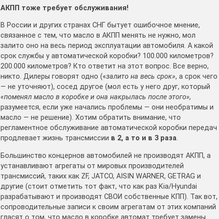
АКПП тоже требует обслуживания!
В России и других странах СНГ бытует ошибочное мнение,
связанное с тем, что масло в АКПП менять не нужно, мол
залито оно на весь период эксплуатации автомобиля. А какой
срок службы у автоматической коробки? 100.000 километров?
200.000 километров? Кто ответит на этот вопрос. Все верно,
никто. Дилеры говорят одно («
залито на весь срок»
, а срок чего
— не уточняют), сосед другое (мол есть у него друг, который
«поменял масло в коробке и она накрылась после этого»,
разумеется, если уже начались проблемы — они необратимы и
масло — не решение). Хотим обратить внимание, что
регламентное обслуживание автоматической коробки передач
продлевает жизнь трансмиссии
в 2, а то и в 3 раза
.
Большинство концернов автомобилей не производят АКПП, а
устанавливают агрегаты от мировых производителей
трансмиссий, таких как ZF, JATCO, AISIN WARNER, GETRAG и
другие (стоит отметить тот факт, что как раз Kia/Hyundai
разрабатывают и производят СВОИ собственные КПП). Так вот,
сопроводительные записи к своим агрегатам от этих компаний
гласят о том, что масло в коробке автомат требует замены