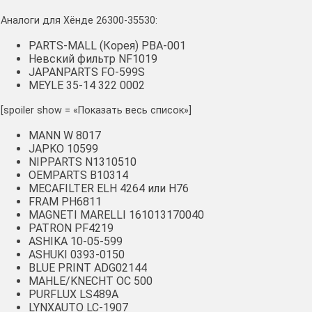
Аналоги для Хёнде 26300-35530:
PARTS-MALL (Корея) PBA-001
Невский фильтр NF1019
JAPANPARTS FO-599S
MEYLE 35-14 322 0002
[spoiler show = «Показать весь список»]
MANN W 8017
JAPKO 10599
NIPPARTS N1310510
OEMPARTS B10314
MECAFILTER ELH 4264 или H76
FRAM PH6811
MAGNETI MARELLI 161013170040
PATRON PF4219
ASHIKA 10-05-599
ASHUKI 0393-0150
BLUE PRINT ADG02144
MAHLE/KNECHT OC 500
PURFLUX LS489A
LYNXAUTO LC-1907