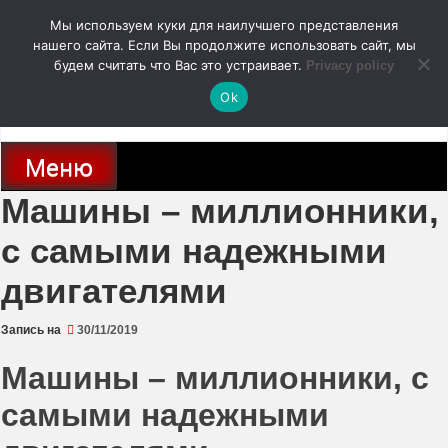
Перейти
Мы используем куки для наилучшего представления
к
содержимому
нашего сайта. Если Вы продолжите использовать сайт, мы
autodoc24.ru
будем считать что Вас это устраивает.
Privacy policy
Ok
Новости про современные автомобили и не только, новинки зарубежного
и отечественного автопрома
Меню
Машины – миллионники,
с самыми надежными
двигателями
Запись на
30/11/2019
Машины – миллионники, с
самыми надежными