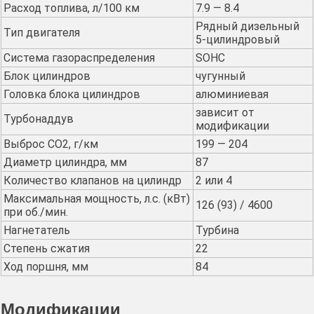
Расход топлива, л/100 км
7.9 — 8.4
Рядный дизельный
Тип двигателя
5-цилиндровый
Система газораспределения
SOHC
Блок цилиндров
чугунный
Головка блока цилиндров
алюминиевая
зависит от
Турбонаддув
модификации
Выброс CO2, г/км
199 — 204
Диаметр цилиндра, мм
87
Количество клапанов на цилиндр
2 или 4
Максимальная мощность, л.с. (кВт)
126 (93) / 4600
при об./мин.
Нагнетатель
Турбина
Степень сжатия
22
Ход поршня, мм
84
Модификации