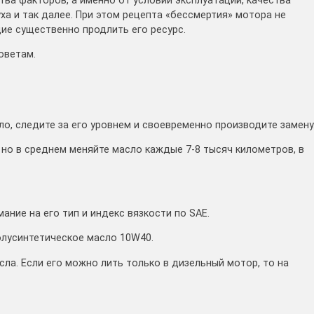
ва факторов, а именно от условий эксплуатации, качества
ха и так далее. При этом рецепта «бессмертия» мотора не
ие существенно продлить его ресурс.
оветам.
ло, следите за его уровнем и своевременно производите замену
 но в среднем меняйте масло каждые 7-8 тысяч километров, в
ние на его тип и индекс вязкости по SAE.
олусинтетическое масло 10W40.
ла. Если его можно лить только в дизельный мотор, то на