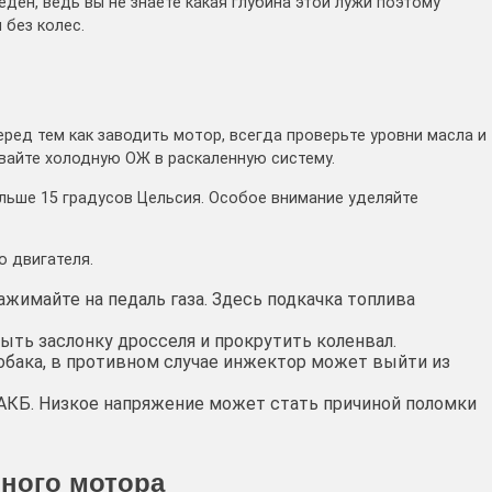
ден, ведь вы не знаете какая глубина этой лужи поэтому
без колес.
ред тем как заводить мотор, всегда проверьте уровни масла и
вайте холодную ОЖ в раскаленную систему.
ольше 15 градусов Цельсия. Особое внимание уделяйте
 двигателя.
жимайте на педаль газа. Здесь подкачка топлива
ыть заслонку дросселя и прокрутить коленвал.
обака, в противном случае инжектор может выйти из
 АКБ. Низкое напряжение может стать причиной поломки
ьного мотора