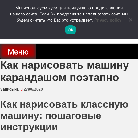
Перейти
Мы используем куки для наилучшего представления
к
содержимому
нашего сайта. Если Вы продолжите использовать сайт, мы
autodoc24.ru
будем считать что Вас это устраивает.
Privacy policy
Ok
Новости про современные автомобили и не только, новинки зарубежного
и отечественного автопрома
Меню
Как нарисовать машину
карандашом поэтапно
Запись на
27/06/2020
Как нарисовать классную
машину: пошаговые
инструкции