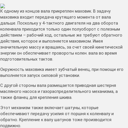
К одному из концов вала прикреплен маховик. В задачу
маховика входит передача крутящего момента от вала
дальше. Поскольку у 4-тактного двигателя на два оборота
коленвала приходится только один полуоборот с полезным
действием – рабочий ход, остальные же требуют обратного
действия, которое и выполняется маховиком. Имея
значительную массу и вращаясь, за счет своей кинетической
энергии он обеспечивает провороты колен. вала во время
подготовительных тактов.
Окружность маховика имеет зубчатый венец, при помощи его
выполняется запуск силовой установки.
С другой стороны вала размещается приводная шестерня
масляного насоса и газораспределительного механизма, а
также фланец для крепления шкива.
Этот механизм также включает шатуны, которые
обеспечивают передачу усилия от поршня к коленвалу и
обратно. Крепление к валу шатунов тоже производится
подвижно.