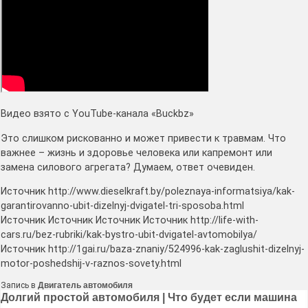
Видео взято с YouTube-канала «Buckbz»
Это слишком рискованно и может привести к травмам. Что
важнее – жизнь и здоровье человека или капремонт или
замена силового агрегата? Думаем, ответ очевиден.
Источник http://www.dieselkraft.by/poleznaya-informatsiya/kak-
garantirovanno-ubit-dizelnyj-dvigatel-tri-sposoba.html
Источник Источник Источник Источник http://life-with-
cars.ru/bez-rubriki/kak-bystro-ubit-dvigatel-avtomobilya/
Источник http://1gai.ru/baza-znaniy/524996-kak-zaglushit-dizelnyj-
motor-poshedshij-v-raznos-sovety.html
Запись в
Двигатель автомобиля
Навигация
Долгий простой автомобиля | Что будет если машина