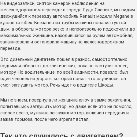
На видеозаписи, снятой камерой наблюдения на
железнодорожном переезде в городе Руда-Слёнске, мы видим
движущийся к переезду автомобиль Renault модели Megane в
кузове хэтчбек. Внезапно из трубы машины повалил густой
дым, а обороты мотора резко и непроизвольно подскочили до
максимальных. Женщина, находившаяся за рулем автомобиля,
запаниковала и остановила машину на железнодорожном
переезде.
Это дизельный двигатель пошел в разнос, самостоятельно
поднимая обороты до критических, пока не наступит конец
мотору. Но водительнице, по всей видимости, повезло: был
один человек на дороге, который понял, что случилось, он
смог заглушить мотор. Речь идет о водителе Шкоды.
Мы не знаем, повернула ли женщина ключ в замке зажигания,
попытавшись заглушить мотор, но даже если это не помогло,
скорее всего, мужчина заглушил мотор, включив передачу и
зажав тормоза, после чего агрегат встал.
Так что случилось с двигателем?