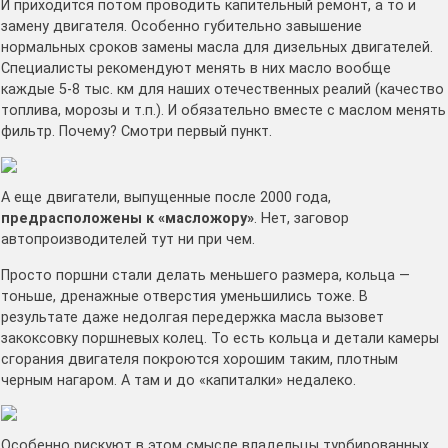
И приходится потом проводить капительный ремонт, а то и
замену двигателя. Особенно губительно завышение
нормальных сроков замены масла для дизельных двигателей.
Специалисты рекомендуют менять в них масло вообще
каждые 5-8 тыс. км для наших отечественных реалий (качество
топлива, морозы и т.п.). И обязательно вместе с маслом менять
фильтр. Почему? Смотри первый пункт.
А еще двигатели, выпущенные после 2000 года,
предрасположены к «масложору»
. Нет, заговор
автопроизводителей тут ни при чем.
Просто поршни стали делать меньшего размера, кольца —
тоньше, дренажные отверстия уменьшились тоже. В
результате даже недолгая передержка масла вызовет
закоксовку поршневых колец. То есть кольца и детали камеры
сгорания двигателя покроются хорошим таким, плотным
черным нагаром. А там и до «капиталки» недалеко.
Особенно рискуют в этом смысле владельцы турбированных