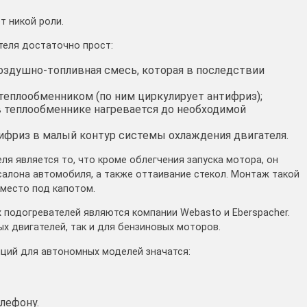
т никой роли.
теля достаточно прост:
оздушно-топливная смесь, которая в последствии
теплообменником (по ним циркулирует антифриз);
 в теплообменнике нагревается до необходимой
тифриз в малый контур системы охлаждения двигателя.
я является то, что кроме облегчения запуска мотора, он
алона автомобиля, а также оттаивание стекол. Монтаж такой
место под капотом.
подогревателей являются компании Webasto и Eberspacher.
х двигателей, так и для бензиновых моторов.
пций для автономных моделей значатся:
лефону.