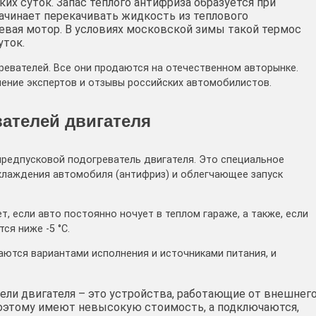
их суток. Запас теплого антифриза образуется при
ачинает перекачивать жидкость из теплового
ревая мотор. В условиях московской зимы такой термос
уток.
ревателей. Все они продаются на отечественном авторынке.
нение экспертов и отзывы российских автомобилистов.
ателей двигателя
предпусковой подогреватель двигателя. Это специальное
хлаждения автомобиля (антифриз) и облегчающее запуск
 если авто постоянно ночует в теплом гараже, а также, если
ся ниже -5 °С.
ются вариантами исполнения и источниками питания, и
ли двигателя – это устройства, работающие от внешнег
поэтому имеют невысокую стоимость, а подключаются,