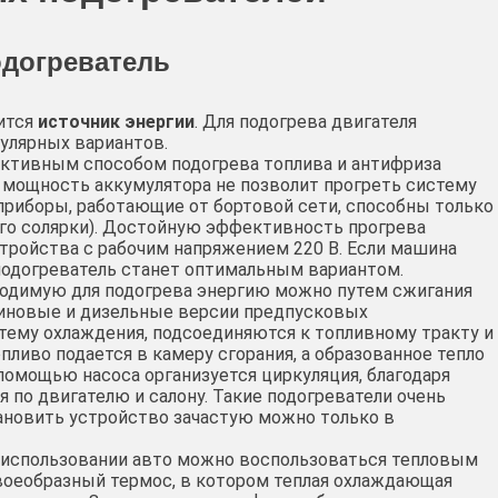
одогреватель
ится
источник энергии
. Для подогрева двигателя
улярных вариантов.
ктивным способом подогрева топлива и антифриза
 мощность аккумулятора не позволит прогреть систему
 приборы, работающие от бортовой сети, способны только
го солярки). Достойную эффективность прогрева
тройства с рабочим напряжением 220 В. Если машина
 подогреватель станет оптимальным вариантом.
ходимую для подогрева энергию можно путем сжигания
зиновые и дизельные версии предпусковых
стему охлаждения, подсоединяются к топливному тракту и
пливо подается в камеру сгорания, а образованное тепло
 помощью насоса организуется циркуляция, благодаря
 по двигателю и салону. Такие подогреватели очень
тановить устройство зачастую можно только в
 использовании авто можно воспользоваться тепловым
воеобразный термос, в котором теплая охлаждающая