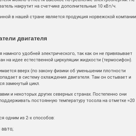
ватель накрутит на счетчике дополнительные 10 кВт/ч.
анной в нашей стране является продукция норвежской компании
атели двигателя
 намного удобней электрического, так как он не привязывает
ван на идее естественной циркуляции жидкости (термосифон).
имается вверх (по закону физики об уменьшении плотности
попадает в систему охлаждения двигателя. Там он остывает и
ся замкнутый цикл.
вии и некоторых других северных странах. Постепенно они
– поддерживать постоянную температуру тосола на отметке ≈20
я одним из 2-х способов:
 авто;