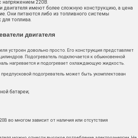
с напряжением 220В.
 двигателя имеют более сложную конструкцию, а цена
ие. Они питаются либо из топливного системы
 для топлива.
еватели двигателя
еля устроен довольно просто. Его конструкция представляет
цилиндров. Подогреватель подключается к обыкновенной
пираль нагревается и подогревает охлаждающую жидкость.
й предпусковой подогреватель может быть укомплектован
ной батареи;
20В во многом зависит от наличия или отсутствия
ателя можно отнести высокое потребление электроэнергии. Не