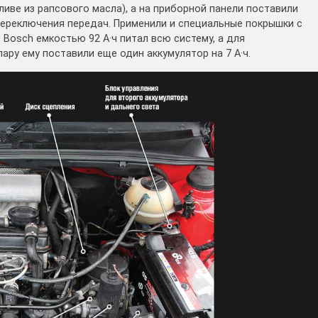
иве из рапсового масла), а на приборной панели поставили
ереключения передач. Применили и специальные покрышки с
Bosch емкостью 92 А·ч питал всю систему, а для
ару ему поставили еще один аккумулятор на 7 А·ч.