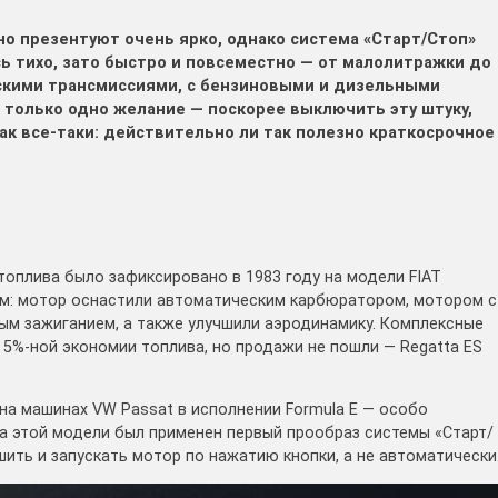
о презентуют очень ярко, однако система «Старт/Стоп»
ь тихо, зато быстро и повсеместно — от малолитражки до
ескими трансмиссиями, с бензиновыми и дизельными
ь только одно желание — поскорее выключить эту штуку,
к все-таки: действительно ли так полезно краткосрочное
топлива было зафиксировано в 1983 году на модели FIAT
хом: мотор оснастили автоматическим карбюратором, мотором с
ым зажиганием, а также улучшили аэродинамику. Комплексные
5%-ной экономии топлива, но продажи не пошли — Regatta ES
 на машинах VW Passat в исполнении Formula E — особо
а этой модели был применен первый прообраз системы «Старт/
ить и запускать мотор по нажатию кнопки, а не автоматически