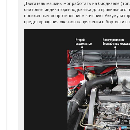
Двигатель машины мог работать на биодизеле (топл
световые индикаторы-подсказки для правильного п
пониженным сопротивлением качению. Аккумулятор 
предотвращения скачков напряжения в бортсети в п