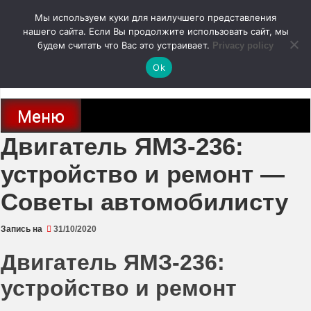
Перейти
Мы используем куки для наилучшего представления
к
содержимому
нашего сайта. Если Вы продолжите использовать сайт, мы
autodoc24.ru
будем считать что Вас это устраивает.
Privacy policy
Ok
Новости про современные автомобили и не только, новинки зарубежного
и отечественного автопрома
Меню
Двигатель ЯМЗ-236:
устройство и ремонт —
Советы автомобилисту
Запись на
31/10/2020
Двигатель ЯМЗ-236:
устройство и ремонт