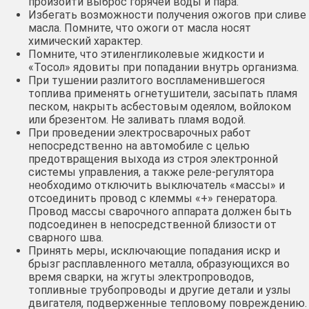
произойти выброс горячей воды и пара.
Избегать возможности получения ожогов при сливе
масла. Помните, что ожоги от масла носят
химический характер.
Помните, что этиленгликолевые жидкости и
«Тосол» ядовиты при попадании внутрь организма.
При тушении разлитого воспламенившегося
топлива применять огнетушители, засыпать пламя
песком, накрыть асбестовым одеялом, войлоком
или брезентом. Не заливать пламя водой.
При проведении электросварочных работ
непосредственно на автомобиле с целью
предотвращения выхода из строя электронной
системы управления, а также реле-регулятора
необходимо отключить выключатель «массы» и
отсоединить провод с клеммы «+» генератора.
Провод массы сварочного аппарата должен быть
подсоединен в непосредственной близости от
сварного шва.
Принять меры, исключающие попадания искр и
брызг расплавленного металла, образующихся во
время сварки, на жгуты электропроводов,
топливные трубопроводы и другие детали и узлы
двигателя, подверженные тепловому повреждению.