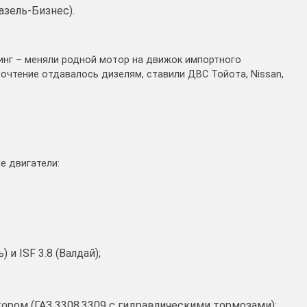
Газель-Бизнес).
нг – меняли родной мотор на движок импортного
очтение отдавалось дизелям, ставили ДВС Тойота, Nissan,
 двигатели:
и ISF 3.8 (Валдай);
ором (ГАЗ 3308,3309 с гидравлическими тормозами);