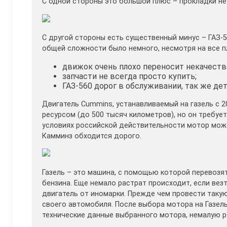
С одной стороны это большой плюс – прокладки нет
С другой стороны есть существенный минус – ГАЗ-5
общей сложности было немного, несмотря на все пл
движок очень плохо переносит некачеств
запчасти не всегда просто купить;
ГАЗ-560 дорог в обслуживании, так же дет
Двигатель Cummins, устанавливаемый на газель с 
ресурсом (до 500 тысяч километров), но он требует
условиях российской действительности мотор может
Камминз обходится дорого.
Газель – это машина, с помощью которой перевозя
бензина. Еще немало растрат происходит, если везт
двигатель от иномарки. Прежде чем провести таку
своего автомобиля. После выбора мотора на Газел
технические данные выбранного мотора, немалую ро