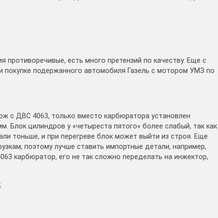
я противоречивые, есть много претензий по качеству. Еще с
ри покупке подержанного автомобиля Газель с мотором УМЗ по
ож с ДВС 4063, только вместо карбюратора установлен
мм. Блок цилиндров у «четыреста пятого» более слабый, так как
али тоньше, и при перегреве блок может выйти из строя. Еще
рузкам, поэтому лучше ставить импортные детали, например,
4063 карбюратор, его не так сложно переделать на инжектор,
;