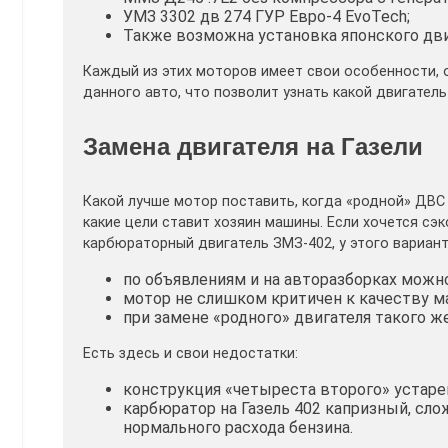
УМЗ 3302 дв 274 ГУР Евро-4 EvoTech;
Также возможна установка японского двиг
Каждый из этих моторов имеет свои особенности, о
данного авто, что позволит узнать какой двигател
Замена двигателя на Газели
Какой лучше мотор поставить, когда «родной» ДВС 
какие цели ставит хозяин машины. Если хочется сэ
карбюраторный двигатель ЗМЗ-402, у этого вариан
по объявлениям и на авторазборках можн
мотор не слишком критичен к качеству ма
при замене «родного» двигателя такого ж
Есть здесь и свои недостатки:
конструкция «четыреста второго» устаре
карбюратор на Газель 402 капризный, сло
нормального расхода бензина.