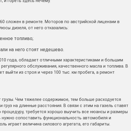
, и гореть здесь нечему.
60 сложен в ремонте. Моторов по австрийской лицензии в
юсы дизеля, от него отказались:
енное топливо;
али на него стоят недешево.
2010 года, обладает отличными характеристиками и большим
 регулярного обслуживания, качественного масла и топлива. В
 выйти из строя и через 100 тыс. км пробега, а ремонт
т грузы. Чем тяжелее содержимое, тем больше расходуется
и груз на длинные расстояния. В связи с этим на газель ставят
ю процедуру, требуется хорошо выучить все нюансы и размеры
ь нужно сопоставить функциональность автомобиля и
ль играет величина силового агрегата, его габариты.