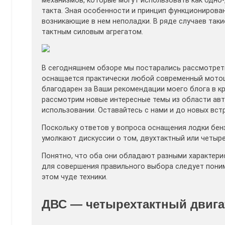
механизмов, которые могут использовать как одно-
такта. Зная особенности и принцип функционирова
возникающие в нем неполадки. В ряде случаев таки
тактным силовым агрегатом.
В сегодняшнем обзоре мы постарались рассмотреть
оснащается практически любой современный мотоцик
благодарен за Ваши рекомендации моего блога в кр
рассмотрим новые интересные темы из области авто
использовании. Оставайтесь с нами и до новых встр
Поскольку ответов у вопроса оснащения лодки бенз
умолкают дискуссии о том, двухтактный или четыр
Понятно, что оба они обладают разными характерис
для совершения правильного выбора следует поним
этом чуде техники.
ДВС — четырехтактный двига