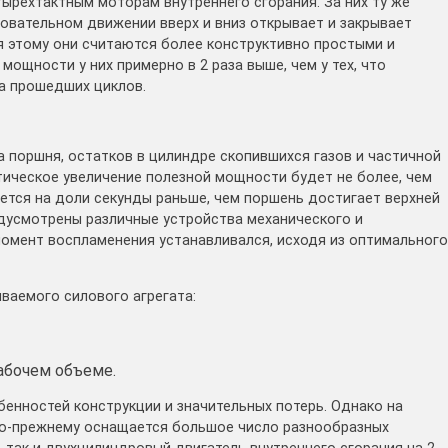
тырехтактным моторам внутреннего сгорания. За них ту же
овательном движении вверх и вниз открывает и закрывает
я этому они считаются более конструктивно простыми и
мощности у них примерно в 2 раза выше, чем у тех, что
ва прошедших циклов.
 поршня, остатков в цилиндре скопившихся газов и частичной
ическое увеличение полезной мощности будет не более, чем
яется на доли секунды раньше, чем поршень достигает верхней
едусмотрены различные устройства механического и
момент воспламенения устанавливался, исходя из оптимального
ваемого силового агрегата:
абочем объеме.
обенностей конструкции и значительных потерь. Однако на
по-прежнему оснащается большое число разнообразных