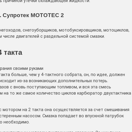
ь причиной утечки охлаждающей жидкости.
и. Супротек MOTOTEC 2
негоходов, снегоуборщиков, мотобуксировщиков, мотоциклов,
м числе двигателей с раздельной системой смазки.
 такта
орания своими руками
кта больше, чем у 4-тактного собрата, он, по идее, должен
оисходит из-за возникающих дополнительных потерь.
зов с вновь поступающим топливом, и вся эта смесь
ом на то же самое количество циклов карбюратор двухтактника
 с мотором на 2 такта она осуществляется за счет смешивания
естеренным насосом. Смазка попадает во впускной патрубок
ко необходимо.