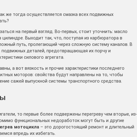
как же тогда осуществляется смазка всех подвижных
ать?
аться на первый взгляд. Во-первых, стоит уточнить: масло
в цилиндре. Выходит так, что, поступая из карбюратора в
ложный путь, пролегающий через сложную систему каналов. В
а подвижных деталей, предотвращающая их порчу и
теристики силового агрегата.
авны, а вот вязкость и прочие характеристики последнего
ктных моторов: свойства будут направлены на то, чтобы
ение сажей выпускной системы транспортного средства.
ны
гатели, то первые более подвержены перегреву чем вторые, из
 помимо функциональных недоработок могут быть и другие
егрев мотоцикла
– это дорогостоящий ремонт и длительный
емся впредь их избегать.