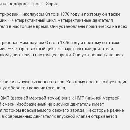
я на водороде, Проект Заряд
рирован Николаусом Отто в 1876 году и поэтому он также
рмин — четырехтактный цикл. Четырехтактные двигателя
еля в настоящее время. Они установлены практически на всех
рирован Николаусом Отто в 1876 году и поэтому он также
рмин — четырехтактный цикл. Четырехтактные двигателя,
пом двигателя в настоящее время. Они установлены на всех
ирение и выпуск выхлопных газов. Каждому соответствует один
вух оборотов коленчатого вала.
т ВМТ (верхней мертвой точки) вниз к НМТ (нижней мертвой
й смеси. Изображенный на рисунке двигатель имеет
тся потоком всасываемого свежего заряда. Некоторые ранние
 в современных двигателях впускной клапан открывается