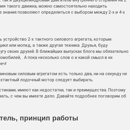
, так и двухцилиндровый двигатель внутреннего сгорания на 2
ния такого движка, можно самостоятельно находить
е знания позволяют определиться с выбором между 2-х и 4-х
 устройство 2-х тактного силового агрегата, которым
л или мопед, а также другая техника. Друзья, буду
угу своих друзей. В ближайших выпусках блога мы обязательно
мобилей, . А пока несколько слов о и какой смысл в их
еч!
иновым силовым агрегатом есть только два, ни на секунду не
ехтактный лодочный мотор следует выбирать.
тиками, имеют как недостатки, так и преимущества. Поэтому
ать, с чем вы имеете дело. Давайте подробнее поговорим об
тель, принцип работы