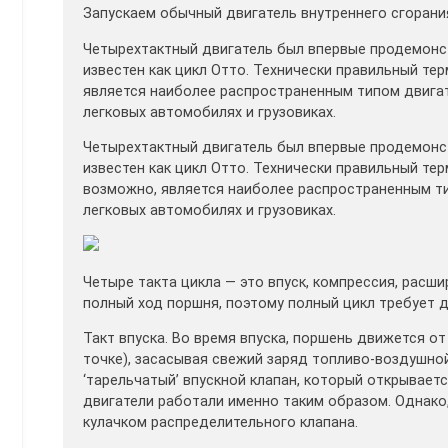
Запускаем обычный двигатель внутреннего сгорани
Четырехтактный двигатель был впервые продемонст
известен как цикл Отто. Технически правильный те
является наиболее распространенным типом двигат
легковых автомобилях и грузовиках.
Четырехтактный двигатель был впервые продемонст
известен как цикл Отто. Технически правильный те
возможно, является наиболее распространенным ти
легковых автомобилях и грузовиках.
Четыре такта цикла — это впуск, компрессия, расш
полный ход поршня, поэтому полный цикл требует д
Такт впуска. Во время впуска, поршень движется о
точке), засасывая свежий заряд топливо-воздушно
‘тарельчатый’ впускной клапан, который открывае
двигатели работали именно таким образом. Однако,
кулачком распределительного клапана.