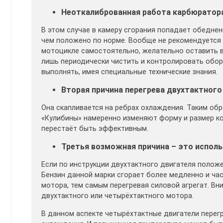
Неоткалиброванная работа карбюратора
В этом случае в камеру сгорания попадает обеднен
чем положено по норме. Вообще не рекомендуется 
мотоцикле самостоятельно, желательно оставить в
лишь периодически чистить и контролировать обо
выполнять, имея специальные технические знания.
Вторая причина перегрева двухтактного 
Она скапливается на ребрах охлаждения. Таким обр
«Кулибины» намеренно изменяют форму и размер к
перестаёт быть эффективным.
Третья возможная причина – это испол
Если по инструкции двухтактного двигателя положен
Бензин данной марки сгорает более медленно и ча
мотора, тем самым перегревая силовой агрегат. Вн
двухтактного или четырёхтактного мотора.
В данном аспекте четырёхтактные двигатели перег