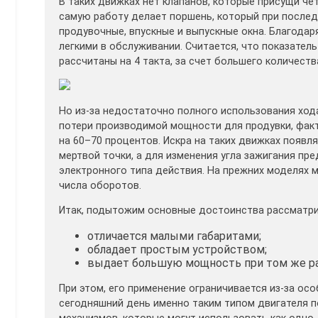
В таких движках нет клапанов, которые присущи че
самую работу делает поршень, который при послед
продувочные, впускные и выпускные окна. Благодар
легкими в обслуживании. Считается, что показатель 
рассчитаны на 4 такта, за счет большего количест
Но из-за недостаточно полного использования хода
потери производимой мощности для продувки, факт
на 60–70 процентов. Искра на таких движках появл
мертвой точки, а для изменения угла зажигания пр
электронного типа действия. На прежних моделях 
числа оборотов.
Итак, подытожим основные достоинства рассматри
отличается малыми габаритами;
обладает простым устройством;
выдает большую мощность при том же р
При этом, его применение ограничивается из-за ос
сегодняшний день именно таким типом двигателя 