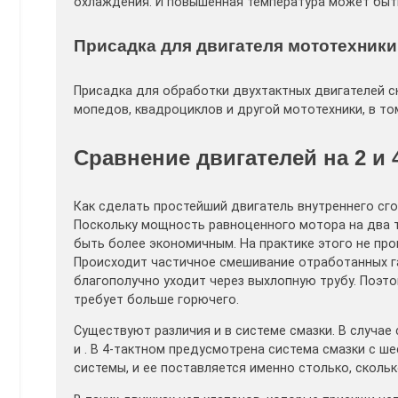
охлаждения. И повышенная температура может быт
Присадка для двигателя мототехник
Присадка для обработки двухтактных двигателей с
мопедов, квадроциклов и другой мототехники, в то
Сравнение двигателей на 2 и 4
Как сделать простейший двигатель внутреннего сг
Поскольку мощность равноценного мотора на два та
быть более экономичным. На практике этого не пр
Происходит частичное смешивание отработанных га
благополучно уходит через выхлопную трубу. Поэт
требует больше горючего.
Существуют различия и в системе смазки. В случае
и . В 4-тактном предусмотрена система смазки с ш
системы, и ее поставляется именно столько, сколь