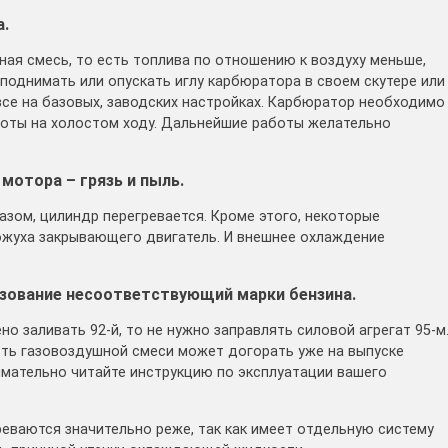
.
ная смесь, то есть топлива по отношению к воздуху меньше,
поднимать или опускать иглу карбюратора в своем скутере или
се на базовых, заводских настройках. Карбюратор необходимо
роты на холостом ходу. Дальнейшие работы желательно
мотора – грязь и пыль.
азом, цилиндр перегревается. Кроме этого, некоторые
ожуха закрывающего двигатель. И внешнее охлаждение
ьзование несоответствующий марки бензина.
о заливать 92-й, то не нужно заправлять силовой агрегат 95-м
сть газовоздушной смеси может догорать уже на выпуске
имательно читайте инструкцию по эксплуатации вашего
реваются значительно реже, так как имеет отдельную систему