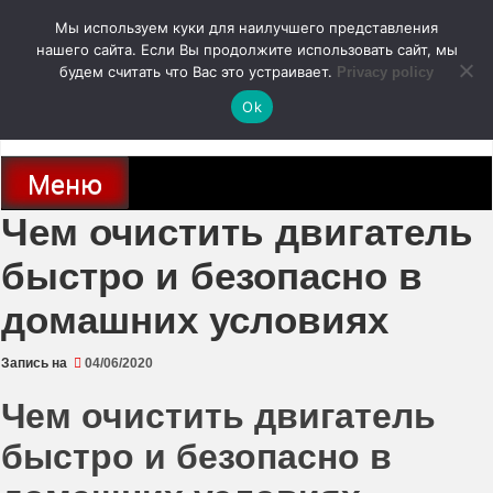
Перейти
Мы используем куки для наилучшего представления
к
содержимому
нашего сайта. Если Вы продолжите использовать сайт, мы
autodoc24.ru
будем считать что Вас это устраивает.
Privacy policy
Ok
Новости про современные автомобили и не только, новинки зарубежного
и отечественного автопрома
Меню
Чем очистить двигатель
быстро и безопасно в
домашних условиях
Запись на
04/06/2020
Чем очистить двигатель
быстро и безопасно в