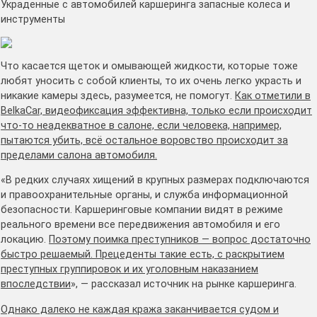
Украденные с автомобилей каршеринга запасные колеса и
инструменты
Что касается щеток и омывающей жидкости, которые тоже
любят уносить с собой клиенты, то их очень легко украсть и
никакие камеры здесь, разумеется, не помогут.
Как отметили в
BelkaCar, видеофиксация эффективна, только если происходит
что-то неадекватное в салоне, если человека, например,
пытаются убить, всё остальное воровство происходит за
пределами салона автомобиля.
«В редких случаях хищений в крупных размерах подключаются
и правоохранительные органы, и служба информационной
безопасности. Каршеринговые компании видят в режиме
реального времени все передвижения автомобиля и его
локацию.
Поэтому поимка преступников — вопрос достаточно
быстро решаемый. Прецеденты такие есть, с раскрытием
преступных группировок и их уголовным наказанием
впоследствии
», — рассказал источник на рынке каршеринга.
Однако далеко не каждая кража заканчивается судом и