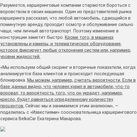
Разумеется, каршеринговые компании стараются бороться с
воровством в своих машинах. Один из представителей рынка
каршеринга рассказал, что любой автомобиль, сдающийся в
поминутную аренду, проходит осмотр и обслуживание сильно
чаще, чем личный автотранспорт. Поэтому изменение в
конструкции заметят быстро.
Кроме того, в машинах
установлены и камеры, и телематическое оборудование,
которое фиксирует любые отклонения систем или, например,
уровни жидкостей.
«Мы используем общий скоринг и вторичные показатели, когда
анализируется база клиентов и происходит последующая
блокировка.
Мы можем, например, считать вероятности. Если в
базе данных видно, что человек курил в автомобиле, что-то
воровал, то вероятность того, что он украдет, например,
кресло, будет равняться определенному количеству
процентов.
Сейчас мы и занимаемся этим анализом», —
поделилась с «Известиями» соосновательница каршерингового
сервиса BelkaCar Екатерина Макарова.