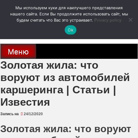
Перейти
Мы используем куки для наилучшего представления
к
содержимому
нашего сайта. Если Вы продолжите использовать сайт, мы
autodoc24.ru
будем считать что Вас это устраивает.
Privacy policy
Ok
Новости про современные автомобили и не только, новинки зарубежного
и отечественного автопрома
Меню
Золотая жила: что
воруют из автомобилей
каршеринга | Статьи |
Известия
Запись на
24/12/2020
Золотая жила: что воруют