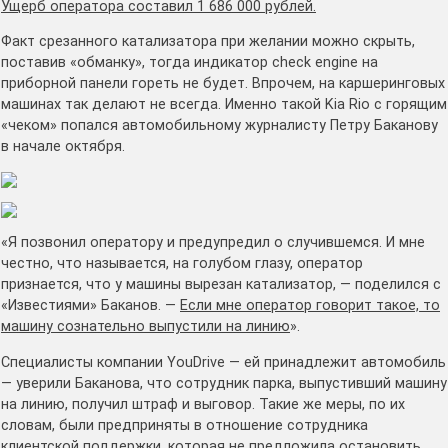
Ущерб оператора составил 1 686 000 рублей.
Факт срезанного катализатора при желании можно скрыть,
поставив «обманку», тогда индикатор check engine на
приборной панели гореть не будет. Впрочем, на каршеринговых
машинах так делают не всегда. Именно такой Kia Rio с горящим
«чеком» попался автомобильному журналисту Петру Баканову
в начале октября.
«Я позвонил оператору и предупредил о случившемся. И мне
честно, что называется, на голубом глазу, оператор
признается, что у машины вырезан катализатор, — поделился с
«Известиями» Баканов. —
Если мне оператор говорит такое, то
машину сознательно выпустили на линию
».
Специалисты компании YouDrive — ей принадлежит автомобиль
— уверили Баканова, что сотрудник парка, выпустивший машину
на линию, получил штраф и выговор. Такие же меры, по их
словам, были предприняты в отношение сотрудника
клиентской поддержки, которая не предложила остановить