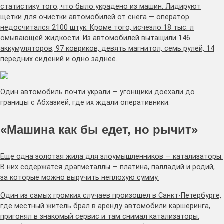
статистику того, что было украдено из машин. Лидируют
щетки для очистки автомобилей от снега — оператор
недосчитался 2100 штук. Кроме того, исчезло 18 тыс. л
омывающей жидкости. Из автомобилей вытащили 146
аккумуляторов, 97 ковриков, девять магнитол, семь рулей, 14
передних сидений и одно заднее.
Один автомобиль почти украли — угонщики доехали до
границы с Абхазией, где их ждали оперативники.
«Машина как бы едет, но рычит»
Еще одна золотая жила для злоумышленников — катализаторы.
В них содержатся драгметаллы — платина, палладий и родий,
за которые можно выручить неплохую сумму.
Один из самых громких случаев произошел в Санкт-Петербурге,
где местный житель брал в аренду автомобили каршеринга,
пригонял в знакомый сервис и там снимал катализаторы.