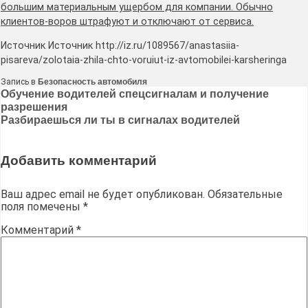
большим материальным ущербом для компании. Обычно
клиентов-воров штрафуют и отключают от сервиса.
Источник Источник http://iz.ru/1089567/anastasiia-
pisareva/zolotaia-zhila-chto-voruiut-iz-avtomobilei-karsheringa
Запись в
Безопасность автомобиля
Навигация
Обучение водителей спецсигналам и получение
разрешения
по
Разбираешься ли ты в сигналах водителей
записям
Добавить комментарий
Ваш адрес email не будет опубликован.
Обязательные
поля помечены
*
Комментарий
*