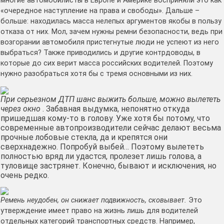
многие автомобилисты в Европе и Америке восприняли это как
«очередное наступление на права и свободы». Дальше –
больше: находилась масса нелепых аргументов якобы в пользу
отказа от них. Мол, зачем нужны ремни безопасности, ведь при
возгорании автомобиля пристегнутые люди не успеют из него
выбраться? Также приводились и другие контрдоводы, в
которые до сих верит масса российских водителей. Поэтому
нужно разобраться хотя бы с тремя основными из них.
При серьезном ДТП шанс выжить больше, можно вылететь
через окно
. Забавная выдумка, непонятно откуда
пришедшая кому-то в голову. Уже хотя бы потому, что
современные автопроизводители сейчас делают весьма
прочные лобовые стекла, да и крепятся они
сверхнадежно. Попробуй выбей… Поэтому вылететь
полностью вряд ли удастся, пролезет лишь голова, а
туловище застрянет. Конечно, бывают и исключения, но
очень редко.
Ремень неудобен, он снижает подвижность, сковывает.
Это
утверждение имеет право на жизнь лишь для водителей
отдельных категорий транспортных средств. Например,