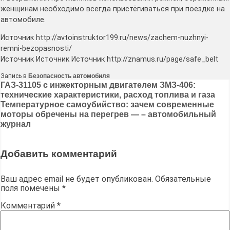
женщинам необходимо всегда пристёгиваться при поездке на
автомобиле.
Источник http://avtoinstruktor199.ru/news/zachem-nuzhnyi-
remni-bezopasnosti/
Источник Источник Источник http://znamus.ru/page/safe_belt
Запись в
Безопасность автомобиля
Навигация
ГАЗ-31105 с инжекторным двигателем ЗМЗ-406:
технические характеристики, расход топлива и газа
по
Температурное самоубийство: зачем современные
записям
моторы обречены на перегрев — – автомобильный
журнал
Добавить комментарий
Ваш адрес email не будет опубликован.
Обязательные
поля помечены
*
Комментарий
*