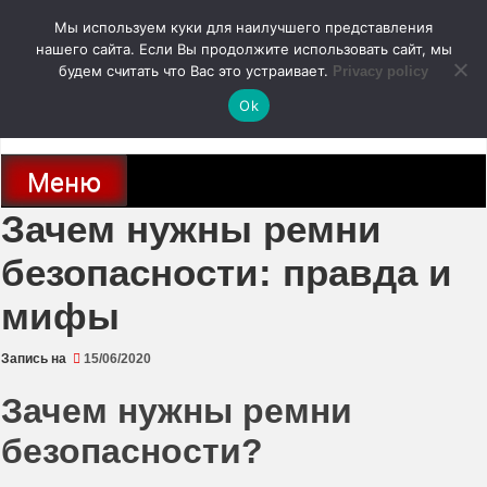
Перейти
Мы используем куки для наилучшего представления
к
содержимому
нашего сайта. Если Вы продолжите использовать сайт, мы
autodoc24.ru
будем считать что Вас это устраивает.
Privacy policy
Ok
Новости про современные автомобили и не только, новинки зарубежного
и отечественного автопрома
Меню
Зачем нужны ремни
безопасности: правда и
мифы
Запись на
15/06/2020
Зачем нужны ремни
безопасности?