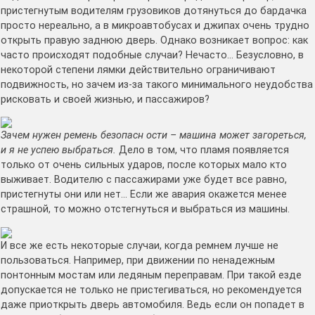
пристегнутым водителям грузовиков дотянуться до бардачка
просто нереально, а в микроавтобусах и джипах очень трудно
открыть правую заднюю дверь. Однако возникает вопрос: как
часто происходят подобные случаи? Нечасто… Безусловно, в
некоторой степени лямки действительно ограничивают
подвижность, но зачем из-за такого минимального неудобства
рисковать и своей жизнью, и пассажиров?
Зачем нужен ремень безопасн
ости – машина может загореться,
и я не успею выбраться.
Дело в том, что пламя появляется
только от очень сильных ударов, после которых мало кто
выживает. Водителю с пассажирами уже будет все равно,
пристегнуты они или нет… Если же авария окажется менее
страшной, то можно отстегнуться и выбраться из машины.
И все же есть некоторые случаи, когда ремнем лучше не
пользоваться. Например, при движении по ненадежным
понтонным мостам или ледяным переправам. При такой езде
допускается не только не пристегиваться, но рекомендуется
даже приоткрыть дверь автомобиля. Ведь если он попадет в