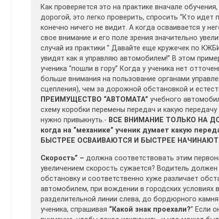
Как проверяется это на практике вначале обучения
дорогой, это легко проверить, спросить “Кто идет 
конечно ничего не видит. А когда осваивается у не
свое внимание и его поле зрения значительно увели
случай из практики ” Давайте еще кружечек по КЖБ
увидят как я управляю автомобилем!” В этом приме
ученика “пошли в гору” Когда у ученика нет отточе
больше внимания на пользование органами управле
сцепления), чем за дорожной обстановкой и естест
ПРЕИМУЩЕСТВО “АВТОМАТА”
учебного автомоби
схему коробки перемены передач и какую передачу
нужно привыкнуть.-
ВСЕ ВНИМАНИЕ ТОЛЬКО НА ДОР
когда на “механике” ученик думает какую пере
БЫСТРЕЕ ОСВАИВАЮТСЯ И БЫСТРЕЕ НАЧИНАЮТ
Скорость” –
должна соответствовать этим первон
увеличением скорость сужается? Водитель должен
обстановку и соответственно хуже различает обста
автомобилем, при вождении в городских условиях 
разделительной линии слева, до бордюрного камня
ученика, спрашивая
“Какой знак проехали?
” Если 