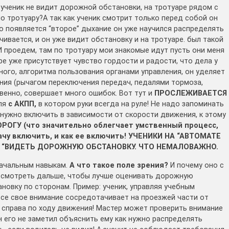
, ученик не видит дорожной обстановки, на тротуаре рядом с
по тротуару?А так как ученик смотрит только перед собой он
го появляется “второе” дыхание он уже научился распределять
чивается, и он уже видит обстановку и на тротуаре. был такой
И проедем, там по тротуару мои знакомые идут пусть они меня
ре уже присутствует чувство гордости и радости, что дела у
нного, алгоритма пользования органами управления, он уделяет
ния (рычагом переключения передач, педалями тормоза,
венно, совершает много ошибок. Вот тут и
ПРОСЛЕЖИВАЕТСЯ
ля
с АКПП,
в котором руки всегда на руле! Не надо запоминать
 нужно включить в зависимости от скорости движения, к этому
ОГУ (что значительно облегчает умственный процесс,
дачу включить, и как ее включить! УЧЕНИКИ НА “АВТОМАТЕ
 “ВИДЕТЬ
ДОРОЖНУЮ ОБСТАНОВКУ. ЧТО НЕМАЛОВАЖНО.
ачальным навыкам.
А что такое поле зрения?
И почему оно с
 смотреть дальше, чтобы лучше оценивать дорожную
новку по сторонам. Пример: ученик, управляя учебным
все свое внимание сосредотачивает на проезжей части от
 справа по ходу движения! Мастер может проверить внимание
он его не заметил объяснить ему как нужно распределять