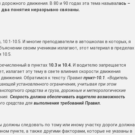
 дорожного движения. В 80 и 90 годах эта тема называл
ась –
два понятия неразрывно связаны.
 10.1-10.5. И многие преподаватели в автошколах в которых, я
объяснении своим ученикам излагают, этот материал в пределах
 10.5.
еречисленный в пунктах
10.3 и 10.4.
И водителю запрещается
ет, излагает эту тему в свете влияния скорости движения
движения. Обратимся к тексту
: Правил
пункт-10.1
. «Водитель
ышающей установленного ограничения, учитывая при этом
анспортного средства и груза, дорожные и метеорологические
ения.
Скорость должна обеспечивать водителю возможность
го средства для
выполнения требований Правил.
 Вы должны следовать по тому или иному участку дороги должна
ом пункте, а также другими факторами, которые не указаны в