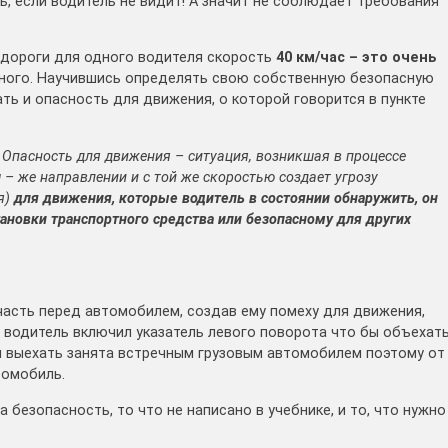
ь, если водитель не видит! А значит не соблюдает требования
е дороги для одного водителя скорость
40 км/час – это очень
 много. Научившись определять свою собственную безопасную
ть и опасность для движения, о которой говорится в пункте
Опасность для движения – ситуация, возникшая в процессе
– же направлении и с той же скоростью создает угрозу
я)
для движения, которые водитель в состоянии обнаружить, он
ановки транспортного средства или безопасному для других
асть перед автомобилем, создав ему помеху для движения,
1. водитель включил указатель левого поворота что бы объехат
ся выехать занята встречным грузовым автомобилем поэтому от
томобиль.
 безопасность, то что не написано в учебнике, и то, что нужно