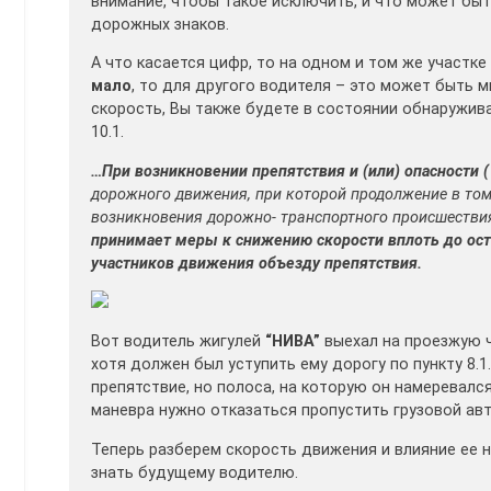
внимание, чтобы такое исключить, и что может быт
дорожных знаков.
А что касается цифр, то на одном и том же участк
мало
, то для другого водителя – это может быть
скорость, Вы также будете в состоянии обнаружива
10.1.
…При возникновении
препятствия и (или) опасности (
дорожного движения, при которой продолжение в том 
возникновения дорожно- транспортного происшестви
принимает меры к снижению скорости вплоть до ост
участников движения объезду препятствия.
Вот водитель жигулей
“НИВА”
выехал на проезжую ч
хотя должен был уступить ему дорогу по пункту 8.
препятствие, но полоса, на которую он намеревал
маневра нужно отказаться пропустить грузовой ав
Теперь разберем скорость движения и влияние ее на
знать будущему водителю.