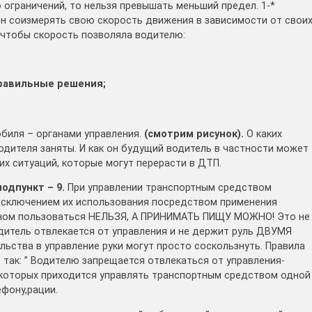
 ограничений, то нельзя превышать меньший предел. 1-*
н соизмерять свою скорость движения в зависимости от свои
 чтобы скорость позволяла водителю:
равильные решения;
биля – органами управления.
(смотрим рисунок).
О каких
водителя заняты. И как он будущий водитель в частности может
х ситуаций, которые могут перерасти в ДТП.
одпункт – 9.
При управлении транспортным средством
 исключением их использования посредством применения
фоном пользоваться НЕЛЬЗЯ, А ПРИНИМАТЬ ПИЩУ МОЖНО! Это не
одитель отвлекается от управления и не держит руль ДВУМЯ
льства в управление руки могут просто соскользнуть. Правила
ь так: ” Водителю запрещается отвлекаться от управления-
 которых приходится управлять транспортным средством одной
ефону,рации.