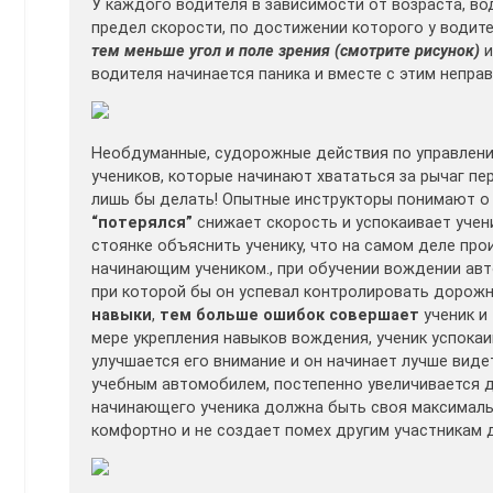
У каждого водителя в зависимости от возраста, в
предел скорости, по достижении которого у водит
тем меньше угол и поле зрения (смотрите рисунок)
и
водителя начинается паника и вместе с этим непра
Необдуманные, судорожные действия по управлен
учеников, которые начинают хвататься за рычаг пе
лишь бы делать! Опытные инструкторы понимают о 
“потерялся”
снижает скорость и успокаивает учени
стоянке объяснить ученику, что на самом деле про
начинающим учеником., при обучении вождении ав
при которой бы он успевал контролировать дорожн
навыки
,
тем больше ошибок совершает
ученик и
мере укрепления навыков вождения, ученик успока
улучшается его внимание и он начинает лучше виде
учебным автомобилем, постепенно увеличивается д
начинающего ученика должна быть своя максималь
комфортно и не создает помех другим участникам