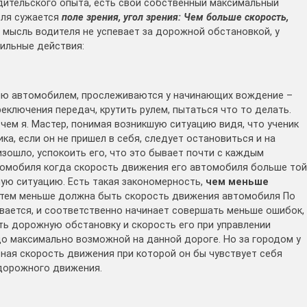
одительского опыта, есть свой собственный максимальный
еля сужается
поле зрения, угол зрения: Чем больше скорость,
 мысль водителя не успевает за дорожной обстановкой, у
вильные действия:
ию автомобилем, прослеживаются у начинающих вождение –
реключения передач, крутить рулем, пытаться что то делать.
чем я. Мастер, понимая возникшую ситуацию видя, что ученик
ка, если он не пришел в себя, следует остановиться и на
изошло, успокоить его, что это бывает почти с каждым
томобиля когда скорость движения его автомобиля больше той
ую ситуацию. Есть такая закономерность,
чем меньше
 тем меньше должна быть скорость движения автомобиля По
ивается, и соответственно начинает совершать меньше ошибок,
ть дорожную обстановку и скорость его при управлении
о максимально возможной на данной дороге. Но за городом у
ная скорость движения при которой он бы чувствует себя
 дорожного движения.