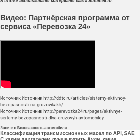
В статье использованы материалы сайта А
utoleek
.
ru
.
Видео: Партнёрская программа от
сервиса «Перевозка 24»
Источник Источник http://ddtc.ru/articles/sistemy-aktivnoy-
bezopasnosti-na-gruzovikakh/
Источник Источник http://perevozka24.ru/pages/aktivnye-
sistemy-bezopasnosti-dlya-gruzovyh-avtomobiley
Запись в
Безопасность автомобиля
Навигация
Классификация трансмиссионных масел по API, SAE
С каким двигателем лучше купить Ауди, какие