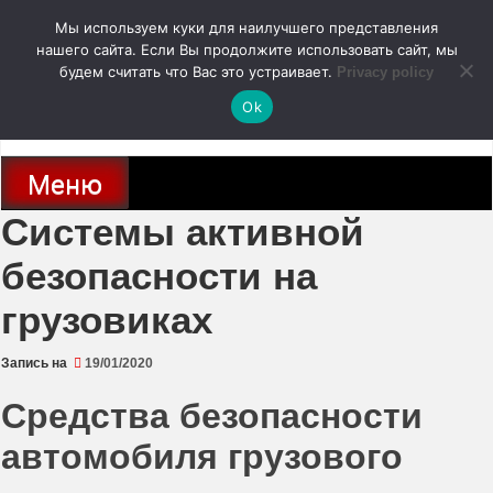
Перейти
Мы используем куки для наилучшего представления
к
содержимому
нашего сайта. Если Вы продолжите использовать сайт, мы
autodoc24.ru
будем считать что Вас это устраивает.
Privacy policy
Ok
Новости про современные автомобили и не только, новинки зарубежного
и отечественного автопрома
Меню
Системы активной
безопасности на
грузовиках
Запись на
19/01/2020
Средства безопасности
автомобиля грузового