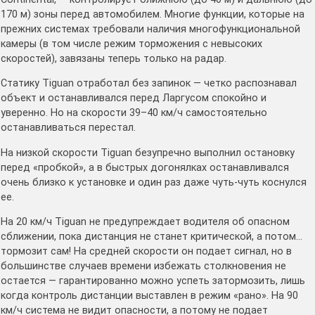
170 м) зоны перед автомобилем. Многие функции, которые на
прежних системах требовали наличия многофункциональной
камеры (в том числе режим торможения с невысоких
скоростей), завязаны теперь только на радар.
Статику Tiguan отработал без запинок — четко распознавал
объект и останавливался перед Ларгусом спокойно и
уверенно. Но на скорости 39–40 км/ч самостоятельно
останавливаться перестал.
На низкой скорости Tiguan безупречно выполнил остановку
перед «пробкой», а в быстрых догонялках останавливался
очень близко к установке и один раз даже чуть-чуть коснулся
ее.
На 20 км/ч Tiguan не предупреждает водителя об опасном
сближении, пока дистанция не станет критической, а потом…
тормозит сам! На средней скорости он подает сигнал, но в
большинстве случаев времени избежать столкновения не
остается — гарантированно можно успеть затормозить, лишь
когда контроль дистанции выставлен в режим «рано». На 90
км/ч система не видит опасности, а потому не подает