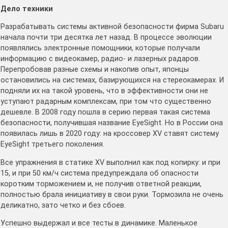
Дело техники
Разрабатывать системы активной безопасности фирма Subaru
начала почти три десятка лет назад. В процессе эволюции
появлялись электронные помощники, которые получали
информацию с видеокамер, радио- и лазерных радаров.
Перепробовав разные схемы и накопив опыт, японцы
остановились на системах, базирующихся на стереокамерах. И
подняли их на такой уровень, что в эффективности они не
уступают радарным комплексам, при том что существенно
дешевле. В 2008 году пошла в серию первая такая система
безопасности, получившая название EyeSight. Но в России она
появилась лишь в 2020 году: на кроссовер XV ставят систему
EyeSight третьего поколения.
Все упражнения в статике XV выполнил как под копирку: и при
15, и при 50 км/ч система предупреждала об опасности
коротким торможением и, не получив ответной реакции,
полностью брала инициативу в свои руки. Тормозила не очень
деликатно, зато четко и без сбоев.
Успешно выдержал и все тесты в динамике. Маленькое