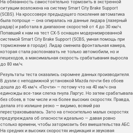
На обязанность самостоятельно тормозить в экстренной
ситуации возложена на систему Smart City Brake Support
(SCBS). На кроссовере предыдущего поколения автоматика
была попроще — она опиралась на данные лидара (лазерный
радар) и работала в диапазоне скоростей от 4 до 30 км/ч.
Попавший к нам на тест CX-5 оснащен модернизированной
системой Smart City Brake Support (SCBS, умная помощь при
торможении в городе). Лидар сменила фронтальная камера,
которая стала распознавать не только автомобили, но и
пешеходов, а максимальная скорость срабатывания выросла
до 80 км/ч.
Результаты теста оказались скромнее данных производителя.
В дуэли с неподвижной установкой Mazda почти без сбоев
дошла до 45 км/ч. «Почти» — потому что на 40 км/ч она
единожды все-таки слегка пнула Ларгус. Но затем срабатывала
без сбоев, в том числе и на более высоких скоростях. Правда,
делала это излишне резко — видимо, всякий раз
перестраховывалась. Зато на относительно малых скоростях
предупреждала об опасности идеально — давая ровно
столько времени, чтобы затормозить без вмешательства АБС.
На средних и высоких скоростях индикация и звуковая