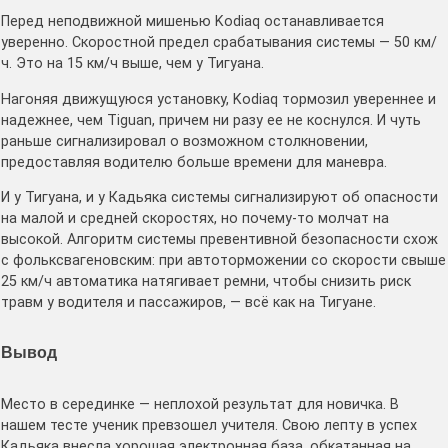
Перед неподвижной мишенью Kodiaq останавливается
уверенно. Скоростной предел срабатывания системы — 50 км/
ч. Это на 15 км/ч выше, чем у Тигуана.
Нагоняя движущуюся установку, Kodiaq тормозил увереннее и
надежнее, чем Tiguan, причем ни разу ее не коснулся. И чуть
раньше сигнализировал о возможном столкновении,
предоставляя водителю больше времени для маневра.
И у Тигуана, и у Кадьяка системы сигнализируют об опасности
на малой и средней скоростях, но почему-то молчат на
высокой. Алгоритм системы превентивной безопасности схож
с фольксвагеновским: при автоторможении со скорости свыше
25 км/ч автоматика натягивает ремни, чтобы снизить риск
травм у водителя и пассажиров, — всё как на Тигуане.
Вывод
Место в серединке — неплохой результат для новичка. В
нашем тесте ученик превзошел учителя. Свою лепту в успех
Кадьяка внесла хорошая электронная база, обкатанная на