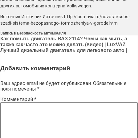
других автомобилях концерна Volkswagen.
Источник Источник Источник http://lada-avia.ru/novosti/scbs-
szadi-sistema-bezopasnogo-tormozheniya-v-gorode.html
Запись в
Безопасность автомобиля
Навигация
Как помыть двигатель ВАЗ 2114? Чем и как мыть, а
также как часто это можно делать (видео) | LuxVAZ
по
Лучший дизельный двигатель для легкового авто |
записям
Добавить комментарий
Ваш адрес email не будет опубликован.
Обязательные
поля помечены
*
Комментарий
*