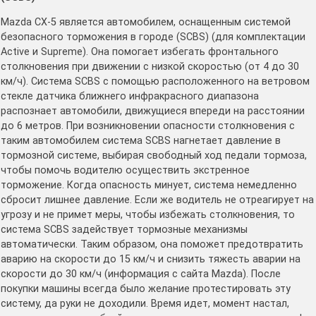
Mazda CX-5 является автомобилем, оснащенным системой
безопасного торможения в городе (SCBS) (для комплектации
Active и Supreme). Она помогает избегать фронтального
столкновения при движении с низкой скоростью (от 4 до 30
км/ч). Система SCBS с помощью расположенного на ветровом
стекле датчика ближнего инфракрасного диапазона
распознает автомобили, движущиеся впереди на расстоянии
до 6 метров. При возникновении опасности столкновения с
таким автомобилем система SCBS нагнетает давление в
тормозной системе, выбирая свободный ход педали тормоза,
чтобы помочь водителю осуществить экстренное
торможение. Когда опасность минует, система немедленно
сбросит лишнее давление. Если же водитель не отреагирует на
угрозу и не примет меры, чтобы избежать столкновения, то
система SCBS задействует тормозные механизмы
автоматически. Таким образом, она поможет предотвратить
аварию на скорости до 15 км/ч и снизить тяжесть аварии на
скорости до 30 км/ч (информация с сайта Mazda). После
покупки машины всегда было желание протестировать эту
систему, да руки не доходили. Время идет, момент настал,