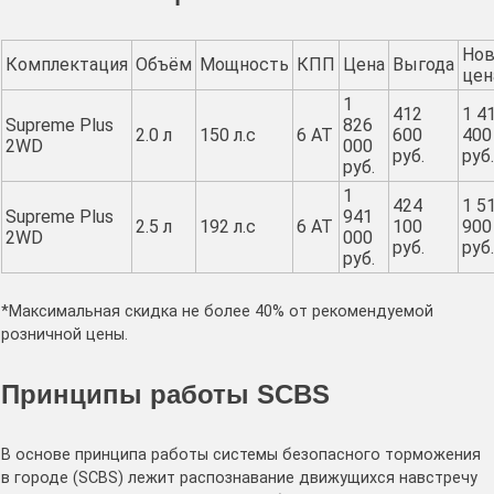
Нов
Комплектация
Объём
Мощность
КПП
Цена
Выгода
цен
1
412
1 4
Supreme Plus
826
2.0 л
150 л.с
6 AT
600
400
2WD
000
руб.
руб.
руб.
1
424
1 5
Supreme Plus
941
2.5 л
192 л.с
6 AT
100
900
2WD
000
руб.
руб.
руб.
*Максимальная скидка не более 40% от рекомендуемой
розничной цены.
Принципы работы SCBS
В основе принципа работы системы безопасного торможения
в городе (SCBS) лежит распознавание движущихся навстречу