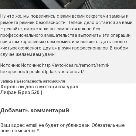
Ну что же, мы поделились с вами всеми секретами замены и
ремонта ремней безопасности. Теперь дело остаётся за вами
– решайте, сможете ли вы самостоятельно без
профессионального вмешательства выполнить эти операции,
при этом хорошенько сэкономив, или всё же отдать своего
«четырёхколёсного друга» в руки профессионалов. В любом
случае желаем вам удачи!
Источник Источник http://avto-idea.ru/remont/remni-
bezopasnosti-posle-dtp-kak-vosstanovit/
Запись в
Безопасность автомобиля
Навигация
Хорош ли двс с мотоцикла урал
Лифан Бриз 520 |
по
записям
Добавить комментарий
Ваш адрес email не будет опубликован.
Обязательные
поля помечены
*