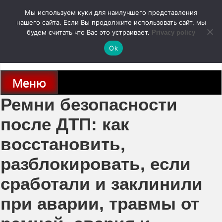
Перейти
Мы используем куки для наилучшего представления
к
содержимому
нашего сайта. Если Вы продолжите использовать сайт, мы
autodoc24.ru
будем считать что Вас это устраивает.
Privacy policy
Ok
Новости про современные автомобили и не только, новинки зарубежного
и отечественного автопрома
Меню
Ремни безопасности
после ДТП: как
восстановить,
разблокировать, если
сработали и заклинили
при аварии, травмы от