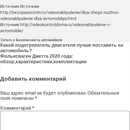
Источник Источник
http://bezopasnostin.ru/videonablyudenie/dlya-chego-nuzhno-
videonablyudenie-dlya-avtomobilya.html
Источник http://videokontroldoma.ru/videonablyudenie-v-
avtomobile/
Запись в
Безопасность автомобиля
Навигация
Какой подогреватель двигателя лучше поставить на
автомобиль?
по
Фольксваген Джетта 2020 года:
записям
обзор,характеристики,комплектации
Добавить комментарий
Ваш адрес email не будет опубликован.
Обязательные
поля помечены
*
Комментарий
*