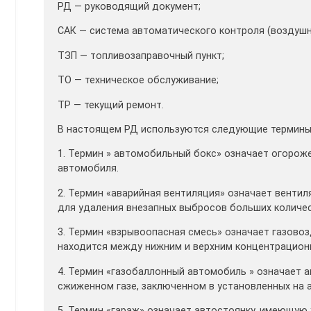
РД — руководящий документ;
САК — система автоматического контроля (воздуш
ТЗП — топливозаправочный пункт;
ТО — техническое обслуживание;
ТР — текущий ремонт.
В настоящем РД используются следующие термины
1. Термин » автомобильный бокс» означает огорож
автомобиля.
2. Термин «аварийная вентиляция» означает вент
для удаления внезапных выбросов больших количест
3. Термин «взрывоопасная смесь» означает газовоз
находится между нижним и верхним концентрацион
4. Термин «газобаллонный автомобиль » означает 
сжиженном газе, заключенном в установленных на 
5. Термин «гараж» означает автостоянку, имеющую