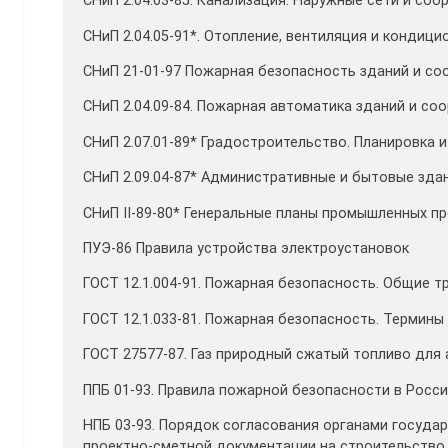
СНиП 2.04.03-85. Канализация. Наружные сети и соо
СНиП 2.04.05-91*. Отопление, вентиляция и кондици
СНиП 21-01-97 Пожарная безопасность зданий и со
СНиП 2.04.09-84. Пожарная автоматика зданий и со
СНиП 2.07.01-89* Градостроительство. Планировка и
СНиП 2.09.04-87* Административные и бытовые здан
СНиП II-89-80* Генеральные планы промышленных пр
ПУЭ-86 Правила устройства электроустановок
ГОСТ 12.1.004-91. Пожарная безопасность. Общие т
ГОСТ 12.1.033-81. Пожарная безопасность. Термины
ГОСТ 27577-87. Газ природный сжатый топливо для 
ППБ 01-93. Правила пожарной безопасности в Росс
НПБ 03-93. Порядок согласования органами госуд
проектно-сметной документации на строительство.