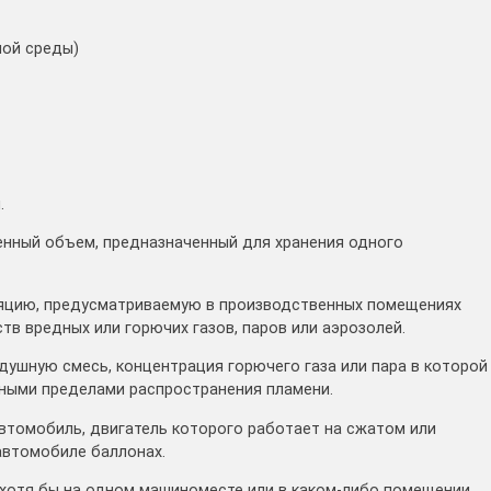
ной среды)
.
енный объем, предназначенный для хранения одного
иляцию, предусматриваемую в производственных помещениях
в вредных или горючих газов, паров или аэрозолей.
душную смесь, концентрация горючего газа или пара в которой
ными пределами распространения пламени.
автомобиль, двигатель которого работает на сжатом или
автомобиле баллонах.
 хотя бы на одном машиноместе или в каком-либо помещении