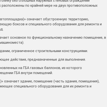
стоянку без сплошных наружных стеновых ограждений
 расположены по крайней мере на двух противоположных
автоплощадка)» означает обустроенную территорию,
меющую боксов и специального оборудования для ремонта и
д.
начает основное по функциональному назначению помещение, в
машиноместа).
здании, ограниченное строительными конструкциями.
ающее действия, предназначенные для выполнения.
ановленных на ГБА газовых баллонов, из которого
мещении ГБА внутри помещений.
)» означает здание, помещение (часть здания, помещения),
имеющее специального оборудования для их ремонта и