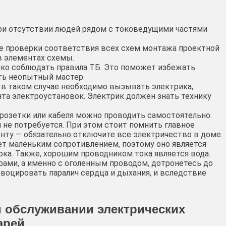
ри отсутствии людей рядом с токоведущими частями
е проверки соответствия всех схем монтажа проектной
в элементах схемы.
тко соблюдать правила ТБ. Это поможет избежать
ть неопытный мастер.
 в таком случае необходимо вызывать электрика,
а электроустановок. Электрик должен знать технику
розетки или кабеля можно проводить самостоятельно.
 не потребуется. При этом стоит помнить главное
онту — обязательно отключите все электричество в доме.
ает маленьким сопротивлением, поэтому оно является
ка. Также, хорошим проводником тока является вода.
рами, а именно с оголенным проводом, дотронетесь до
овоцировать паралич сердца и дыхания, и вследствие
и обслуживании электрических
арей