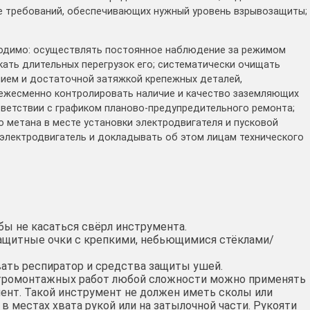
ие требований, обеспечивающих нужный уровень взрывозащиты;
ходимо: осуществлять постоянное наблюдение за режимом
скать длительных перегрузок его; систематически очищать
ичием и достаточной затяжкой крепежных деталей,
ежесменно контролировать наличие и качество заземляющих
ветствии с графиком планово-предупредительного ремонта;
 метана в месте установки электродвигателя и пусковой
электродвигатель и докладывать об этом лицам технического
бы не касаться свёрл инструмента.
защитные очки с крепкими, небьющимися стёклами/
вать респиратор и средства защиты ушей.
ктромонтажных работ любой сложности можно применять
ент. Такой инструмент не должен иметь сколы или
в местах хвата рукой или на затылочной части. Рукояти