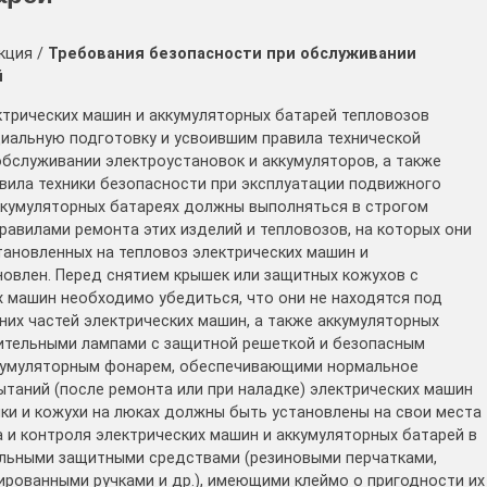
кция /
Требования безопасности при обслуживании
й
ктрических машин и аккумуляторных батарей тепловозов
альную подготовку и усвоившим правила технической
обслуживании электроустановок и аккумуляторов, а также
ила техники безопасности при эксплуатации подвижного
аккумуляторных батареях должны выполняться в строгом
равилами ремонта этих изделий и тепловозов, на которых они
тановленных на тепловоз электрических машин и
овлен. Перед снятием крышек или защитных кожухов с
 машин необходимо убедиться, что они не находятся под
них частей электрических машин, а также аккумуляторных
ительными лампами с защитной решеткой и безопасным
аккумуляторным фонарем, обеспечивающими нормальное
ытаний (после ремонта или при наладке) электрических машин
ки и кожухи на люках должны быть установлены на свои места
 и контроля электрических машин и аккумуляторных батарей в
льными защитными средствами (резиновыми перчатками,
ированными ручками и др.), имеющими клеймо о пригодности их