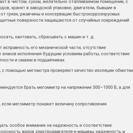
ахт в чистом, сухом, желательно отапливаемом помещении, с
дов, хранят в заводской упаковке; двигатели, бывшие в
 от грязи, ржавчины и консервации быстрокоррознрусмых
ащитные поверхности защищаются от случайных повреждений
сать, кантовать, сбрасывать с машин и т. д.
 исправность его механической части, отсутствие
е знаков исполнения будущим условиям работы, соответствие
тности и смазки в подшипниках.
л, с помощью мегомстра проверяют качество изоляции обмотки
омендуется брать мегомметр на напряжение 500—1000 В, а для
, если мегомметр покажет величину сопротивления
ать особое внимание на надежность и соответствие
 соосность валов электродвигателя и машины; надежность и