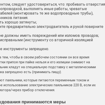
нтом, следует удостовериться, что: пробивать отверстия
тропроводкой, выполнять иные работы, чреватые
абелей (монтировать те же водопроводные трубы),
чников питания.
ть хорошо затянуты;
те предварительно электродвигатель и рукой поверните
 не должны иметь повреждений или изломов проводов;
исправными (инструменту со вторичной изоляцией
е инструменты запрещено.
за тем, чтобы в своем рабочем состоянии он все время
тки припоя при пайке нельзя и его излишки снимают на
льник кладут на специальную подставку с металлическими
йка запрещено есть (принимать пищу).
ют паяльники, которые питаются переменным током и
е использование электрических паяльников 220 В, если их
матора/через прибор отключения.
рудования принимаются меры