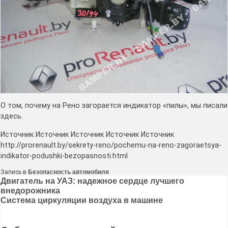
О том, почему на Рено загорается индикатор «пилы», мы писали
здесь.
Источник Источник Источник Источник Источник
http://prorenault.by/sekrety-reno/pochemu-na-reno-zagoraetsya-
indikator-podushki-bezopasnosti.html
Запись в
Безопасность автомобиля
Навигация
Двигатель на УАЗ: надежное сердце лучшего
внедорожника
по
Система циркуляции воздуха в машине
записям