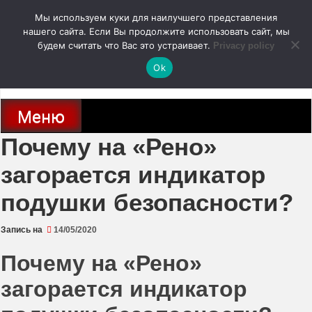
Перейти
Мы используем куки для наилучшего представления
к
содержимому
нашего сайта. Если Вы продолжите использовать сайт, мы
autodoc24.ru
будем считать что Вас это устраивает.
Privacy policy
Ok
Новости про современные автомобили и не только, новинки зарубежного
и отечественного автопрома
Меню
Почему на «Рено»
загорается индикатор
подушки безопасности?
Запись на
14/05/2020
Почему на «Рено»
загорается индикатор