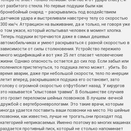
от разбитого стекла. Но первые подушки были как
бронебойный снаряд – раскрывались под воздействием
датчиков удара и выстреливали навстречу телу со скоростью
300 км/ч. Аттракцион на выживание, да и только, не говоря уже
о том ужасе, который испытывал человек в момент хлопка.
Теперь подушки встречаются даже в самых дешевых
автомобильчиках и умеют раскрываться с разной скоростью в
зависимости от силы столкновения. Устройство пережило
много модификаций и вот уже 25 лет спасает человеческие
жизни. Однако опасность остается до сих пор. Если забыл или
поленился пристегнуться, то подушка легко может… убить. Во
время аварии, даже при небольшой скорости, тело по инерции
летит вперед, раскрывшаяся подушка его остановит, зато
голову с огромной скоростью отфутболит назад. У хирургов
это называется “хлыстовая травма”. В большинстве случаев
это грозит переломом шейных позвонков. В лучшем -вечной
дружбой с вертеброневрологами. Это такие врачи, которым
иногда удается поставить ваши позвонки на место. Но шейные
позвонки, как известно, лучше не трогать,они проходят под
категорией неприкасаемых. Именно поэтому во многих машинах
раздается противный писк, который не столько напоминает