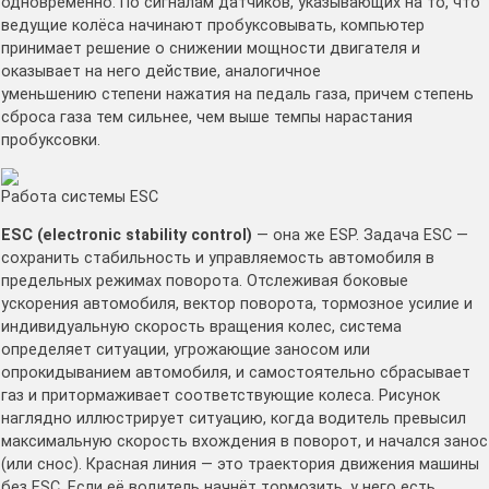
одновременно. По сигналам датчиков, указывающих на то, что
ведущие колёса начинают пробуксовывать, компьютер
принимает решение о снижении мощности двигателя и
оказывает на него действие, аналогичное
уменьшению степени нажатия на педаль газа, причем степень
сброса газа тем сильнее, чем выше темпы нарастания
пробуксовки.
Работа системы ESC
ESC (electronic stability control)
— она же ESP. Задача ESC —
сохранить стабильность и управляемость автомобиля в
предельных режимах поворота. Отслеживая боковые
ускорения автомобиля, вектор поворота, тормозное усилие и
индивидуальную скорость вращения колес, система
определяет ситуации, угрожающие заносом или
опрокидыванием автомобиля, и самостоятельно сбрасывает
газ и притормаживает соответствующие колеса. Рисунок
наглядно иллюстрирует ситуацию, когда водитель превысил
максимальную скорость вхождения в поворот, и начался занос
(или снос). Красная линия — это траектория движения машины
без ESC. Если её водитель начнёт тормозить, у него есть