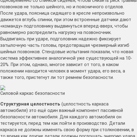
одновременно со спинкой сиденья, чтобы снизить риск травмы
позвонков не только шейного, но и поясничного отделов.
После удара, поясница сидящего в кресле непроизвольно
движется вглубь спинки, при этом встроенные датчики дают
«команду» подголовнику выдвинуться вперед-вверх, чтобы
равномерно распределить нагрузку на позвоночник.
Выдвигаясь при ударе, подголовник надежно фиксирует
затылочную часть головы, предотвращая чрезмерный изгиб
шейных позвонков. Стендовые испытания показали, что новая
система эффективнее аналогичной уже существующей на 10-
20%. При этом, однако, многое зависит от того, в каком
положении находится человек в момент удара, его веса, а
также того, пристегнут ли тот ремнем безопасности.
Силовой каркас безопасности
Структурная целостность
(целостность каркаса
автомобиля) это ещё один важный компонент пассивной
безопасности автомобиля. Для каждого автомобиля он
тестируется, перед тем как пойти в производство. Детали
каркаса не должны изменять свою форму при столкновении, в
то время как другие детали должны поглощать энергию удара.