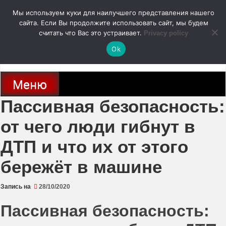
Перейти
Мы используем куки для наилучшего представления нашего
к
содержимому
сайта. Если Вы продолжите использовать сайт, мы будем
autodoc24.ru
считать что Вас это устраивает.
Privacy policy
Ok
Новости про современные автомобили и не только, новинки зарубежного
и отечественного автопрома
Меню
Пассивная безопасность:
от чего люди гибнут в
ДТП и что их от этого
бережёт в машине
Запись на
28/10/2020
Пассивная безопасность: