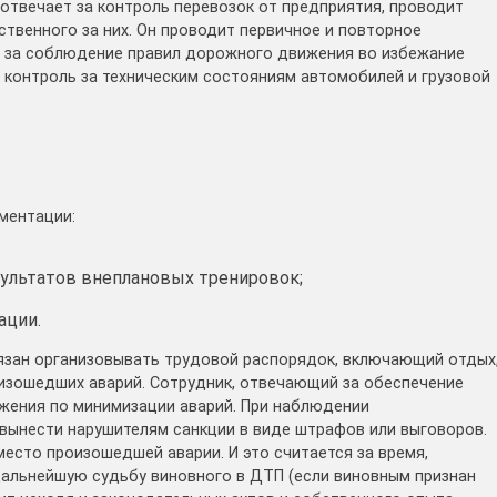
твечает за контроль перевозок от предприятия, проводит
твенного за них. Он проводит первичное и повторное
 за соблюдение правил дорожного движения во избежание
и контроль за техническим состояниям автомобилей и грузовой
ментации:
ультатов внеплановых тренировок;
ации.
зан организовывать трудовой распорядок, включающий отдых
оизошедших аварий. Сотрудник, отвечающий за обеспечение
жения по минимизации аварий. При наблюдении
вынести нарушителям санкции в виде штрафов или выговоров.
есто произошедшей аварии. И это считается за время,
дальнейшую судьбу виновного в ДТП (если виновным признан