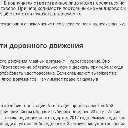
ты. В подпунктах ответственное лицо может сослаться на
оговоре. При необходимости постоянных командировок и
, об этом стоит указать в документе.
верждающая ознакомление и согласие со всем вышесказанным,
сти дорожного движения
ого движения главный документ – удостоверение. Оно
 Удостоверение обязательно нужно держать при себе всегда
отребовать удостоверение. Если специалист выезжает на
х-либо документов – ему имеют право отказать в
охождении аттестации. Аттестация представляет собой
иссия случайным образом выбирает не менее 20 штук. Из них
дготовка подходит по стандартам 2017 года. Экзамен сдается
роводить устное собеседование. За получение удостоверения