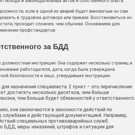
ит исходя и законодательных актов и собственного опыта.
должности, если в одной из аварий будет виноватым он сам.
указать в трудовом договоре или приказе. Восстановиться он
кстати, проходит сложнее, чем обычная. Основанием для
зменение профстандартов.
тственного за БДД
 должностная инструкция. Она содержит несколько страниц и
менование работодателя, дата, когда была утверждена
ной безопасности и лицо, утвердившее инструкцию.
 для назначения специалиста. 2 пункт – это перечисление
жет достигать несколько десятков, чем больше
евозки, тем больше будет обязанностей у ответственного
вило, они заключаются в законности действий по
, службами и действующей документацией. Например,
ействий специальных противоаварийных служб.
по БДД, меры наказаний, штрафов и ситуации для