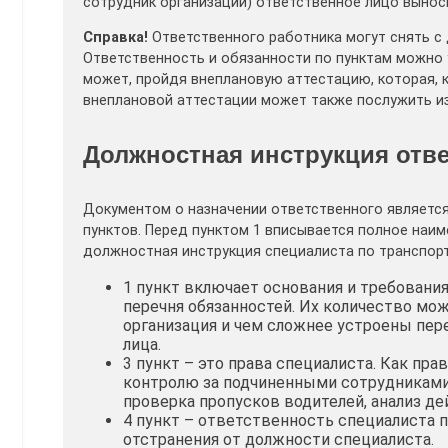
сотрудник организации) ответственное лицо вынос
Справка!
Ответственного работника могут снять с 
Ответственность и обязанности по пунктам можно 
может, пройдя внеплановую аттестацию, которая, 
внеплановой аттестации может также послужить и
Должностная инструкция отве
Документом о назначении ответственного является
пунктов. Перед пунктом 1 вписывается полное наи
должностная инструкция специалиста по транспорт
1 пункт включает основания и требования
перечня обязанностей. Их количество мо
организация и чем сложнее устроены пер
лица.
3 пункт – это права специалиста. Как пра
контролю за подчиненными сотрудниками
проверка пропусков водителей, анализ д
4 пункт – ответственность специалиста 
отстранения от должности специалиста.