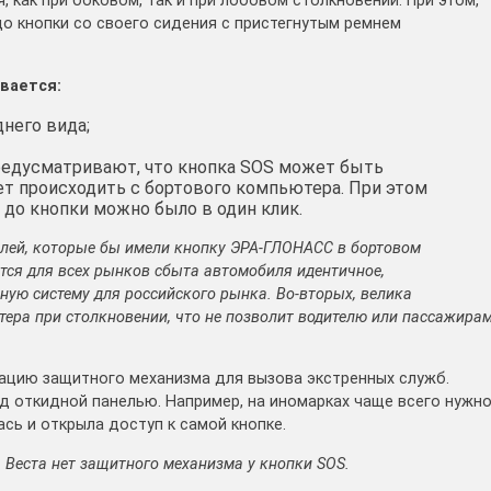
как при боковом, так и при лобовом столкновении. При этом,
о кнопки со своего сидения с пристегнутым ремнем
вается:
днего вида;
редусматривают, что кнопка SOS может быть
ет происходить с бортового компьютера. При этом
 до кнопки можно было в один клик.
илей, которые бы имели кнопку ЭРА-ГЛОНАСС в бортовом
тся для всех рынков сбыта автомобиля идентичное,
ную систему для российского рынка. Во-вторых, велика
ера при столкновении, что не позволит водителю или пассажира
ацию защитного механизма для вызова экстренных служб.
од откидной панелью. Например, на иномарках чаще всего нужн
ась и открыла доступ к самой кнопке.
 Веста нет защитного механизма у кнопки SOS.