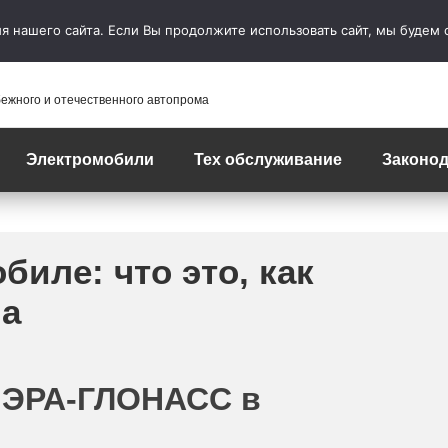
 нашего сайта. Если Вы продолжите использовать сайт, мы будем сч
бежного и отечественного автопрома
Электромобили
Тех обслуживание
Законод
биле: что это, как
на
а ЭРА-ГЛОНАСС в