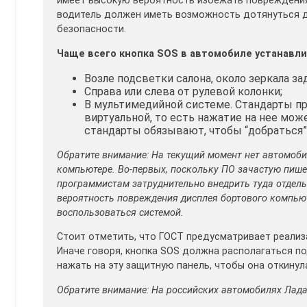
имеет высокую вероятность избежать повреждения, 
водитель должен иметь возможность дотянуться д
безопасности.
Чаще всего кнопка SOS в автомобиле устанавли
Возле подсветки салона, около зеркала за
Справа или слева от рулевой колонки;
В мультимедийной системе. Стандарты п
виртуальной, то есть нажатие на нее мож
стандарты обязывают, чтобы “добраться”
Обратите внимание: На текущий момент нет автомоб
компьютере. Во-первых, поскольку ПО зачастую пише
программистам затруднительно внедрить туда отдель
вероятность повреждения дисплея бортового компьют
воспользоваться системой.
Стоит отметить, что ГОСТ предусматривает реализ
Иначе говоря, кнопка SOS должна располагаться п
нажать на эту защитную панель, чтобы она откинул
Обратите внимание: На российских автомобилях Лада